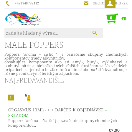
+421948789112
OBCHOD@PDSHOP.SK
0
€0
MALÉ POPPERS
Poppers "aróma – čistič “ je označenie skupiny chemických
komponentov triedy alkynitritov,
obsahujúce komponenty ako sú amyl-, butyl-, cyklohexyl a
izobutyl nitrit a niekoľko iných ďalších dusičnanov. Vo všetkých
prípadoch sa jedná o bezfarebnú alebo slabo nažltlú kvapalinu, s
rôzne prenikavým éterickým zápachom.
NAJPREDÁVANEJŠIE
1.
ORGASMUS 10ML - + + DARČEK K OBJEDNÁVKE
–
SKLADOM
Poppers "aróma – čistič “ je označenie skupiny chemických
komponentov...
€7,90