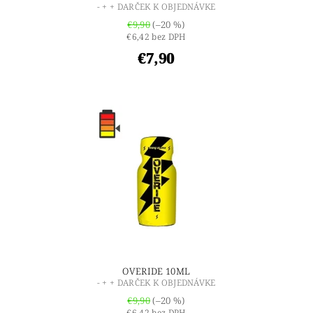
- + + DARČEK K OBJEDNÁVKE
€9,90
(–20 %)
€6,42 bez DPH
€7,90
OVERIDE 10ML
- + + DARČEK K OBJEDNÁVKE
€9,90
(–20 %)
€6,42 bez DPH