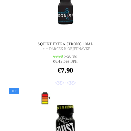
SQUIRT EXTRA STRONG 10ML
- + + DARČEK K OBJEDNÁVKE
€9,90
(–20 %)
€6,42 bez DPH
€7,90
TIP