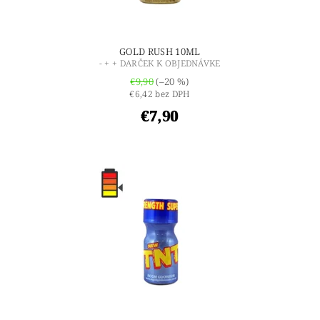
GOLD RUSH 10ML
- + + DARČEK K OBJEDNÁVKE
€9,90
(–20 %)
€6,42 bez DPH
€7,90