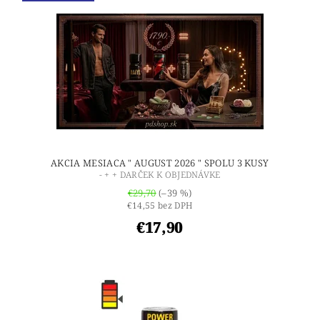
AKCIA MESIACA " AUGUST 2026 " SPOLU 3 KUSY
- + + DARČEK K OBJEDNÁVKE
€29,70
(–39 %)
€14,55 bez DPH
€17,90