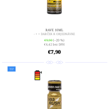
RAVE 10ML
- + + DARČEK K OBJEDNÁVKE
€9,90
(–20 %)
€6,42 bez DPH
€7,90
TIP