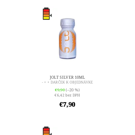
JOLT SILVER 10ML
- + + DARČEK K OBJEDNÁVKE
€9,90
(–20 %)
€6,42 bez DPH
€7,90