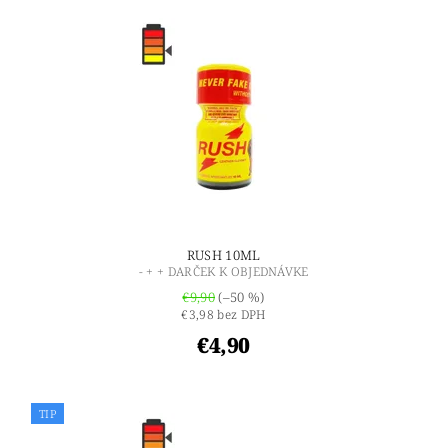
RUSH 10ML
- + + DARČEK K OBJEDNÁVKE
€9,90
(–50 %)
€3,98 bez DPH
€4,90
TIP