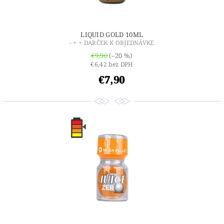
LIQUID GOLD 10ML
- + + DARČEK K OBJEDNÁVKE
€9,90
(–20 %)
€6,42 bez DPH
€7,90