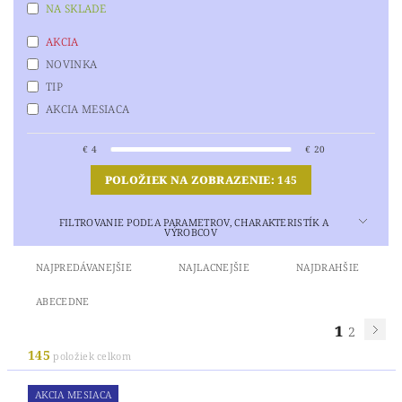
NA SKLADE
AKCIA
NOVINKA
TIP
AKCIA MESIACA
€
4
€
20
POLOŽIEK NA ZOBRAZENIE:
145
FILTROVANIE PODĽA PARAMETROV, CHARAKTERISTÍK A
VÝROBCOV
NAJPREDÁVANEJŠIE
NAJLACNEJŠIE
NAJDRAHŠIE
ABECEDNE
1
2
145
položiek celkom
AKCIA MESIACA