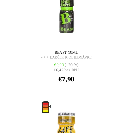
BEAST 10ML
- + + DARČEK K OBJEDNÁVKE
€9,90
(–20 %)
€6,42 bez DPH
€7,90