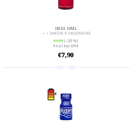
IBIZA 10ML
- + + DARČEK K OBJEDNÁVKE
€9,90
(–20 %)
€6,42 bez DPH
€7,90