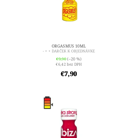
ORGASMUS 10ML
- + + DARČEK K OBJEDNÁVKE
€9,90
(–20 %)
€6,42 bez DPH
€7,90