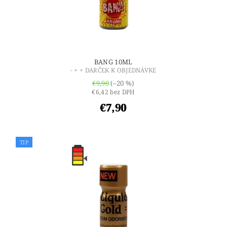
BANG 10ML
- + + DARČEK K OBJEDNÁVKE
€9,90
(–20 %)
€6,42 bez DPH
€7,90
TIP