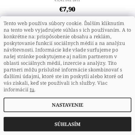
€7,90
Tento web používa súbory cookie. Ďalším kliknutím
na tento web vyjadrujete súhlas s ich používaním. A to
konkrétne na: prispôsobenie obsahu a reklám,
poskytovanie funkcií sociálnych médií a na analýzu
návštevnosti. Informácie kde všade surfujeme po
našej stránke poskytujeme aj našim partnerom v
oblasti sociálnych médií, inzercie a analýzy. Títo
partneri môžu príslušné informácie skombinovať s
ďalšími údajmi, ktoré ste im poskytli alebo ktoré od
vás získali, keď ste používali ich služby. Viac
informácií
tu
.
JUNGLE JUICE ULTRA STRONG BLACK LEBEL 10ML
NASTAVENIE
- + + DARČEK K OBJEDNÁVKE
€9,90
(–20 %)
€6,42 bez DPH
SÚHLASÍM
€7,90