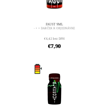
FAUST 9ML
- + + DARČEK K OBJEDNÁVKE
€6,42 bez DPH
€7,90