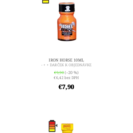
IRON HORSE 10ML
- + + DARČEK K OBJEDNÁVKE
€9,90
(–20 %)
€6,42 bez DPH
€7,90