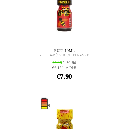
BUZZ 10ML
- + + DARČEK K OBJEDNÁVKE
€9,90
(–20 %)
€6,42 bez DPH
€7,90