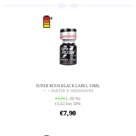
SUPER RUSH BLACK LABEL 10ML
- + + DARČEK K OBJEDNÁVKE
€9,90
(–20 %)
€6,42 bez DPH
€7,90