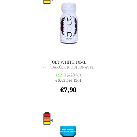
JOLT WHITE 10ML
- + + DARČEK K OBJEDNÁVKE
€9,90
(–20 %)
€6,42 bez DPH
€7,90