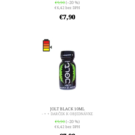
€9,90
(–20 %)
€6,42 bez DPH
€7,90
JOLT BLACK 10ML
- + + DARČEK K OBJEDNÁVKE
€9,90
(–20 %)
€6,42 bez DPH