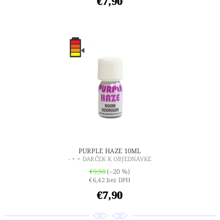
€7,90
PURPLE HAZE 10ML
- + + DARČEK K OBJEDNÁVKE
€9,90
(–20 %)
€6,42 bez DPH
€7,90