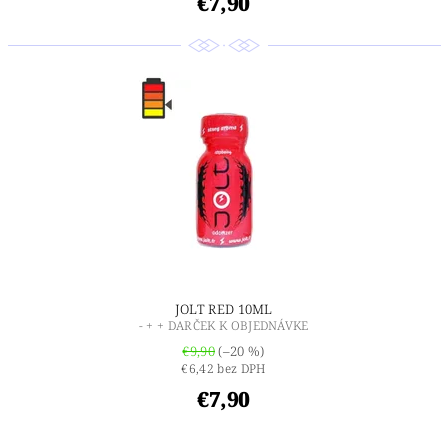
€7,90
JOLT RED 10ML
- + + DARČEK K OBJEDNÁVKE
€9,90
(–20 %)
€6,42 bez DPH
€7,90