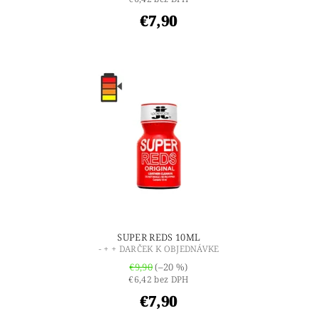
€7,90
SUPER REDS 10ML
- + + DARČEK K OBJEDNÁVKE
€9,90
(–20 %)
€6,42 bez DPH
€7,90