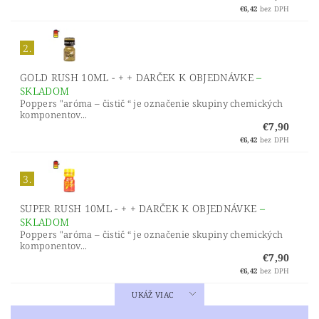
€6,42
bez DPH
2.
GOLD RUSH 10ML - + + DARČEK K OBJEDNÁVKE
–
SKLADOM
Poppers "aróma – čistič “ je označenie skupiny chemických
komponentov...
€7,90
€6,42
bez DPH
3.
SUPER RUSH 10ML - + + DARČEK K OBJEDNÁVKE
–
SKLADOM
Poppers "aróma – čistič “ je označenie skupiny chemických
komponentov...
€7,90
€6,42
bez DPH
UKÁŽ VIAC