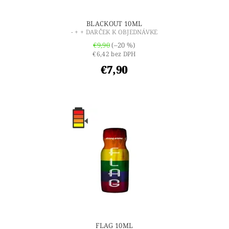
BLACKOUT 10ML
- + + DARČEK K OBJEDNÁVKE
€9,90
(–20 %)
€6,42 bez DPH
€7,90
FLAG 10ML