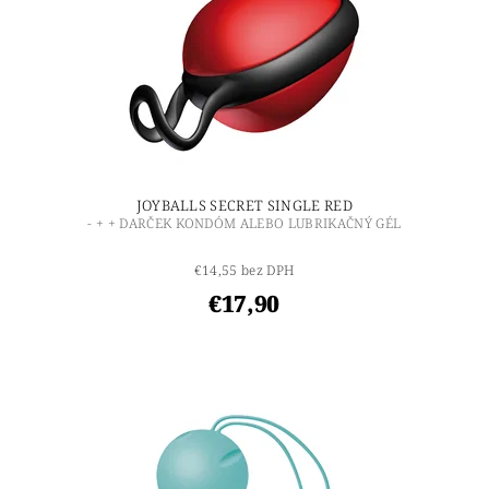
JOYBALLS SECRET SINGLE RED
- + + DARČEK KONDÓM ALEBO LUBRIKAČNÝ GÉL
€14,55 bez DPH
€17,90