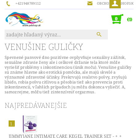
+421948789112
OBCHOD@PDSHOP.SK
0
€0
VENUŠINE GULIČKY
Spevnené panvové dno pozitívne ovplyvňuje sexuálny zážitok,
sexuálne zdravie ženy ale i celkové držanie tela ktoré môže
vyriešiť problémy s inkontinenciou (únik moču). Venušine guličky
sú známe hlavne ako erotická pomôcka, ale majú skvelé a
významné zdravotné účinky. Prekrvujú svalstvo pošvy, zvyšujú
libido, robia pošvu citlivou a pôsobia tiež ako prevencia proti
inkontinencii, v ľahších prípadoch ju môžu dokonca vyliečiť. A,
samozrejme, môžu tiež zintenzívniť orgazmus.
NAJPREDÁVANEJŠIE
1.
JIMMYJANE INTIMATE CARE KEGEL TRAINER SET - + +