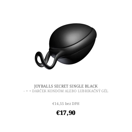
JOYBALLS SECRET SINGLE BLACK
- + + DARČEK KONDÓM ALEBO LUBRIKAČNÝ GÉL
€14,55 bez DPH
€17,90