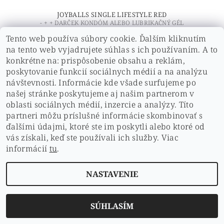
JOYBALLS SINGLE LIFESTYLE RED
- + + DARČEK KONDÓM ALEBO LUBRIKAČNÝ GÉL
Tento web používa súbory cookie. Ďalším kliknutím
€12,11 bez DPH
na tento web vyjadrujete súhlas s ich používaním. A to
€14,90
konkrétne na: prispôsobenie obsahu a reklám,
poskytovanie funkcií sociálnych médií a na analýzu
návštevnosti. Informácie kde všade surfujeme po
našej stránke poskytujeme aj našim partnerom v
oblasti sociálnych médií, inzercie a analýzy. Títo
partneri môžu príslušné informácie skombinovať s
ďalšími údajmi, ktoré ste im poskytli alebo ktoré od
vás získali, keď ste používali ich služby. Viac
informácií
tu
.
NASTAVENIE
SÚHLASÍM
JOYBALLS SINGLE LIFESTYLE VIOLET
- + + DARČEK KONDÓM ALEBO LUBRIKAČNÝ GÉL