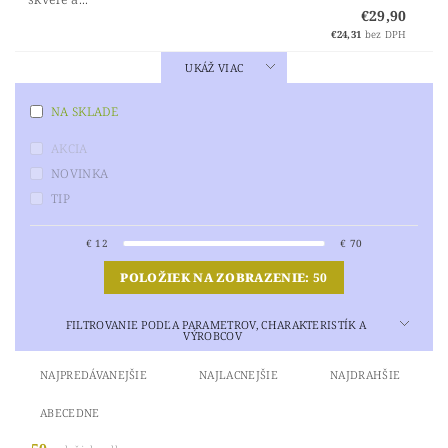
€29,90
€24,31
bez DPH
UKÁŽ VIAC
NA SKLADE
AKCIA
NOVINKA
TIP
€
12
€
70
POLOŽIEK NA ZOBRAZENIE:
50
FILTROVANIE PODĽA PARAMETROV, CHARAKTERISTÍK A
VÝROBCOV
NAJPREDÁVANEJŠIE
NAJLACNEJŠIE
NAJDRAHŠIE
ABECEDNE