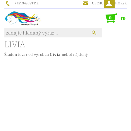
+421948789112
OBCHOD@PDSHOP.SK
0
€0
LIVIA
Žiaden tovar od výrobcu
Livia
nebol nájdený....