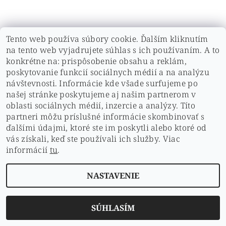
Tento web používa súbory cookie. Ďalším kliknutím
na tento web vyjadrujete súhlas s ich používaním. A to
konkrétne na: prispôsobenie obsahu a reklám,
poskytovanie funkcií sociálnych médií a na analýzu
návštevnosti. Informácie kde všade surfujeme po
našej stránke poskytujeme aj našim partnerom v
oblasti sociálnych médií, inzercie a analýzy. Títo
ochrana osobných údajov
|
Hodnotenie obchodu
|
doprava a platby
|
Kontakt
|
obchodné podmienky
|
Cookies
partneri môžu príslušné informácie skombinovať s
ďalšími údajmi, ktoré ste im poskytli alebo ktoré od
vás získali, keď ste používali ich služby. Viac
2026 © pdshop.sk, všetky práva vyhradené
informácií
tu
.
Vytvoril Shoptet
NASTAVENIE
SÚHLASÍM