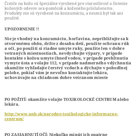
Čističe na kožu sú špeciálne vyrobené pre starostlivosť a čistenie
kožených odevov sex-pomôcok a koženého príslušenstva.
Produkty nie sú vyrobené na konzumáciu, a nesmú byť tak ani
použité.
UPOZORNENIE !!
Nie je vhodný na konzumáciu, horľavina, nepribližujte sa k
otvorenému ohňu, držte z dosahu detí, použite ochranu rúk
a očí, po použití si riadne umyte ruky, použite len v dobre
vetraných miestnostiach, nevdychujte výpary, v prípade
kontakte s kožou umyte ihneď vodou, v prípade prehĺtnutia
vymyte ústa a volajte 112, v prípade nadmerného vdýchnutia
okamžite vyhľadajte čerstvý vzduch a dýchajte v pohodlnej
polohe, pokiaľ vám je nevoľno kontaktujte lekára,
uchovávajte na chladnom dobre vetranom mieste
PO POŽITÍ: okamžite volajte TOXIKOLOCKÉ CENTRUM alebo
lekára.
http://www.unb.sk/narodne-toxikologicke-informacne-
centrum/
PO ZASIAHNUTÍ OČÍ: Niekoľko minút ich opatrne