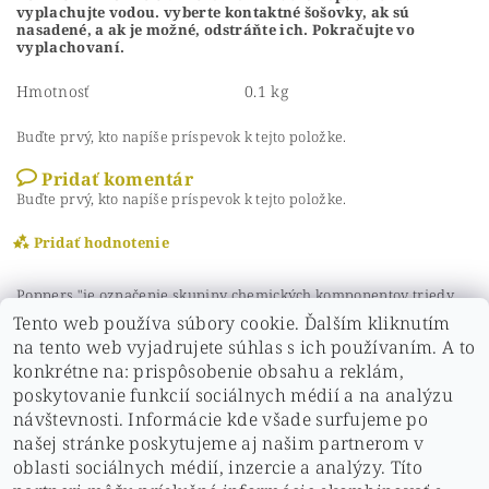
vyplachujte vodou. vyberte kontaktné šošovky, ak sú
nasadené, a ak je možné, odstráňte ich. Pokračujte vo
vyplachovaní.
Hmotnosť
0.1 kg
Buďte prvý, kto napíše príspevok k tejto položke.
Pridať komentár
Buďte prvý, kto napíše príspevok k tejto položke.
Pridať hodnotenie
Poppers "je označenie skupiny chemických komponentov triedy
alkynitritu,
Tento web používa súbory cookie. Ďalším kliknutím
obsahujúce komponenty ako sú amyl-, butyl-, cyklohexyl a
na tento web vyjadrujete súhlas s ich používaním. A to
izobutyl nitrit a niekoľko iných ďalších dusičnanov. Vo všetkých
prípadoch sa jedná o bezfarebnú alebo slabo nažltlú kvapalinu, s
konkrétne na: prispôsobenie obsahu a reklám,
rôzne prenikavým éterickým zápachom.
poskytovanie funkcií sociálnych médií a na analýzu
návštevnosti. Informácie kde všade surfujeme po
našej stránke poskytujeme aj našim partnerom v
oblasti sociálnych médií, inzercie a analýzy. Títo