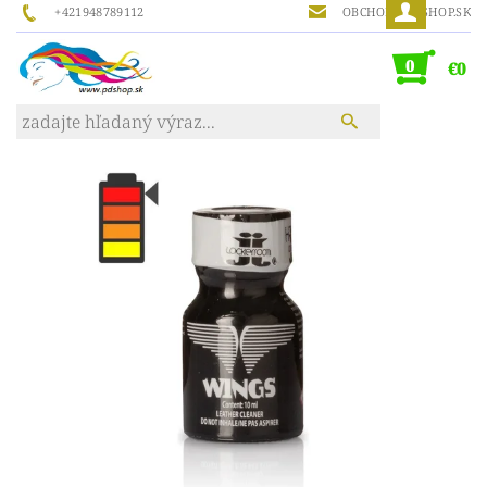
+421948789112
OBCHOD@PDSHOP.SK
0
€0