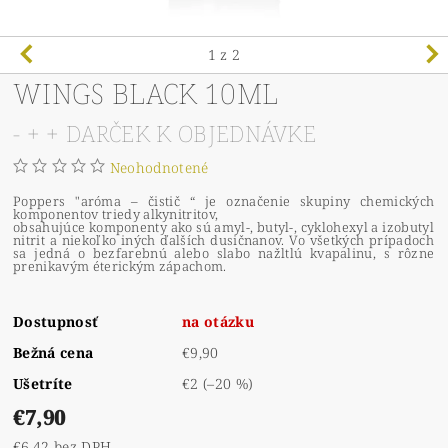
1
z 2
WINGS BLACK 10ML
- + + DARČEK K OBJEDNÁVKE
Neohodnotené
Poppers "aróma – čistič “ je označenie skupiny chemických
komponentov triedy alkynitritov,
obsahujúce komponenty ako sú amyl-, butyl-, cyklohexyl a izobutyl
nitrit a niekoľko iných ďalších dusičnanov. Vo všetkých prípadoch
sa jedná o bezfarebnú alebo slabo nažltlú kvapalinu, s rôzne
prenikavým éterickým zápachom.
Dostupnosť
na otázku
Bežná cena
€9,90
Ušetríte
€2
(–20 %)
€7,90
€6,42 bez DPH