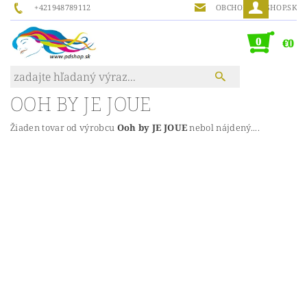
+421948789112
OBCHOD@PDSHOP.SK
0
€0
OOH BY JE JOUE
Žiaden tovar od výrobcu
Ooh by JE JOUE
nebol nájdený....