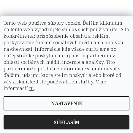
Tento web používa súbory cookie. Ďalším kliknutím
na tento web vyjadrujete súhlas s ich používaním. A to
konkrétne na: prispôsobenie obsahu a reklám,
poskytovanie funkcií sociálnych médií a na analýzu
návštevnosti. Informácie kde všade surfujeme po
našej stránke poskytujeme aj našim partnerom v
oblasti sociálnych médií, inzercie a analýzy. Títo
ochrana osobných údajov
|
Hodnotenie obchodu
|
doprava a platby
|
Kontakt
|
obchodné podmienky
|
Cookies
partneri môžu príslušné informácie skombinovať s
ďalšími údajmi, ktoré ste im poskytli alebo ktoré od
vás získali, keď ste používali ich služby. Viac
2026 © pdshop.sk, všetky práva vyhradené
informácií
tu
.
Vytvoril Shoptet
NASTAVENIE
SÚHLASÍM