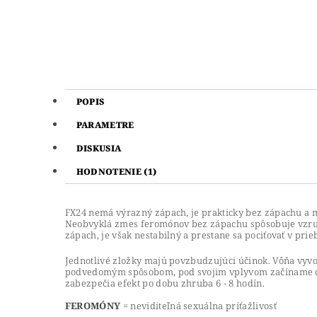
POPIS
PARAMETRE
DISKUSIA
HODNOTENIE (1)
FX24 nemá výrazný zápach, je prakticky bez zápachu a m
Neobvyklá zmes feromónov bez zápachu spôsobuje vzruš
zápach, je však nestabilný a prestane sa pociťovať v pri
Jednotlivé zložky majú povzbudzujúci účinok. Vôňa vyvo
podvedomým spôsobom, pod svojim vplyvom začíname cíti
zabezpečia efekt po dobu zhruba 6 - 8 hodín.
FEROMÓNY
= neviditeľná sexuálna príťažlivosť