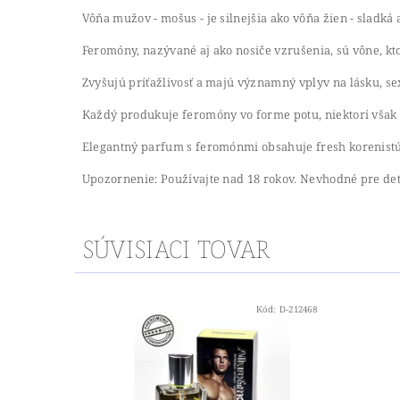
Vôňa mužov - mošus - je silnejšia ako vôňa žien - sladk
Feromóny, nazývané aj ako nosiče vzrušenia, sú vône, k
Zvyšujú príťažlivosť a majú významný vplyv na lásku, se
Každý produkuje feromóny vo forme potu, niektorí však vi
Elegantný parfum s feromónmi obsahuje fresh korenistú
Upozornenie: Používajte nad 18 rokov. Nevhodné pre de
SÚVISIACI TOVAR
Kód:
D-212468