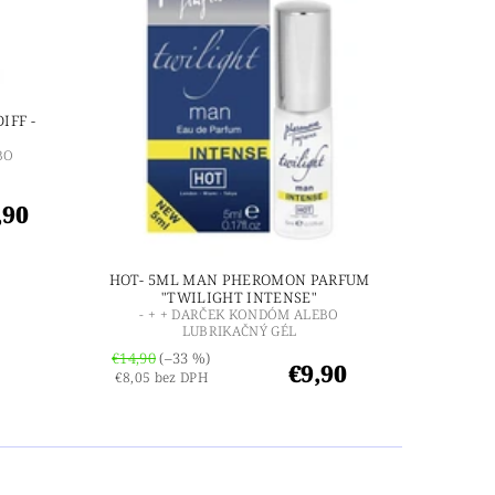
IFF -
BO
,90
HOT- 5ML MAN PHEROMON PARFUM
"TWILIGHT INTENSE"
- + + DARČEK KONDÓM ALEBO
LUBRIKAČNÝ GÉL
€14,90
(–33 %)
€9,90
€8,05 bez DPH