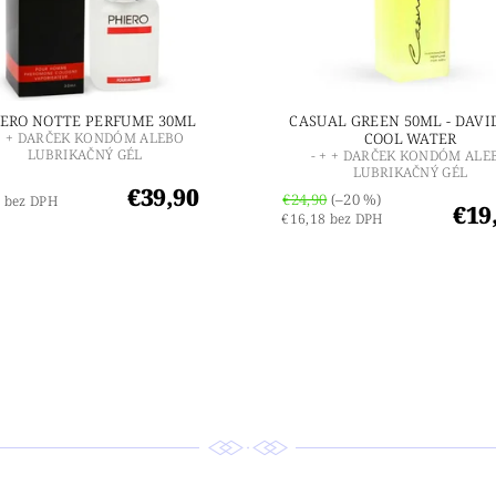
IERO NOTTE PERFUME 30ML
CASUAL GREEN 50ML - DAVID
 + + DARČEK KONDÓM ALEBO
COOL WATER
LUBRIKAČNÝ GÉL
- + + DARČEK KONDÓM ALE
LUBRIKAČNÝ GÉL
€39,90
€24,90
(–20 %)
 bez DPH
€19
€16,18 bez DPH