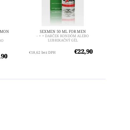
OMON
SEXMEN 50 ML FOR MEN
- + + DARČEK KONDÓM ALEBO
LUBRIKAČNÝ GÉL
BO
€22,90
€18,62 bez DPH
,90