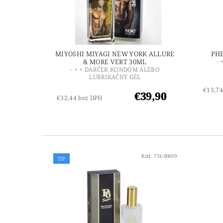
MIYOSHI MIYAGI NEW YORK ALLURE
PH
& MORE VERT 30ML
-
- + + DARČEK KONDÓM ALEBO
LUBRIKAČNÝ GÉL
€13,74
€39,90
€32,44 bez DPH
Kód:
731-00039
TIP