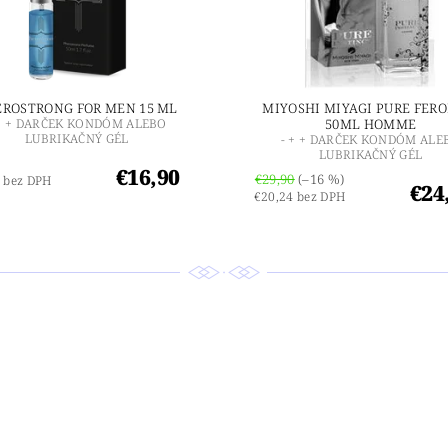
EROSTRONG FOR MEN 15 ML
MIYOSHI MIYAGI PURE FER
 + + DARČEK KONDÓM ALEBO
50ML HOMME
LUBRIKAČNÝ GÉL
- + + DARČEK KONDÓM ALE
LUBRIKAČNÝ GÉL
€16,90
€29,90
(–16 %)
 bez DPH
€24
€20,24 bez DPH