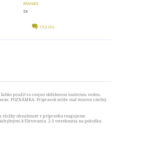
PÁNSKE
24
Otázka
 ľahko použiť so svojou obľúbenou toaletnou vodou.
 sexe. POZNÁMKA: Prípravok môže mať mierne citeľný
Na zložky obsiahnuté v prípravku reagujeme
hylnými k flirtovaniu. 2-3 vstreknutia na pokožku