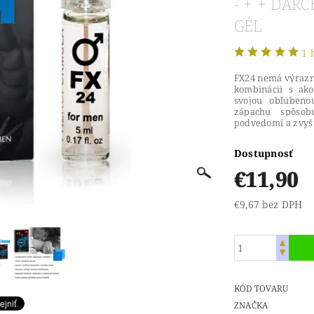
- + + DA
GÉL
1 
FX24 nemá výrazný
kombinácii s ako
svojou obľúbeno
zápachu spôsob
podvedomí a zvyšu
Dostupnosť
€11,90
€9,67 bez DPH
KÓD TOVARU
ZNAČKA