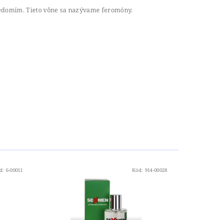
odvedomím. Tieto vône sa nazývame feromóny.
d:
6-00011
Kód:
914-00028