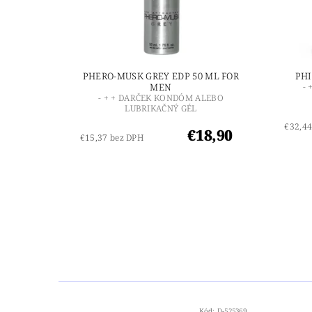
PHERO-MUSK GREY EDP 50 ML FOR
PH
MEN
-
- + + DARČEK KONDÓM ALEBO
LUBRIKAČNÝ GÉL
€32,44
€18,90
€15,37 bez DPH
Kód:
D-525369