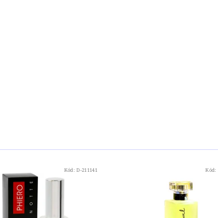
Kód:
D-211141
Kód: