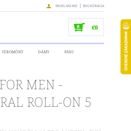
|
PRIHLÁSENIE
REGISTRÁCIA
0
€0
FEROMÓNY
DÁMY
PÁNI
NÉ ÚDAJE
 FOR MEN -
RAL ROLL-ON 5