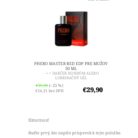
PHERO MASTER RED EDP PRE MUŽOV
50 ML
- + + DARČEK KONDÓM ALEBO
LUBRIKAČNÝ GÉL
€39,90
(–25 %)
€29,90
€24,31 bez DPH
Hmotnosť
Buďte prvý, kto napíše príspevok k tejto položke.