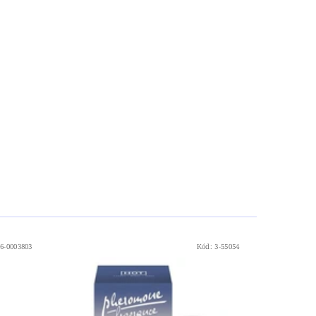
6-0003803
Kód:
3-55054