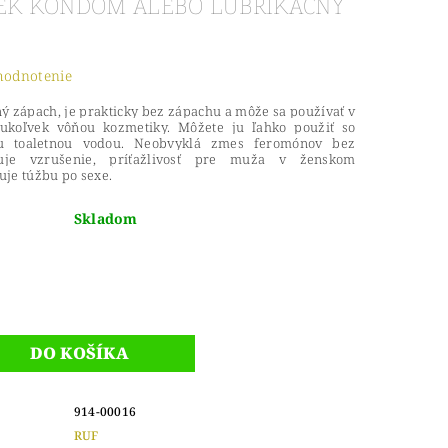
RČEK KONDÓM ALEBO LUBRIKAČNÝ
hodnotenie
 zápach, je prakticky bez zápachu a môže sa používať v
ukoľvek vôňou kozmetiky. Môžete ju ľahko použiť so
u toaletnou vodou. Neobvyklá zmes feromónov bez
uje vzrušenie, príťažlivosť pre muža v ženskom
je túžbu po sexe.
Skladom
914-00016
RUF