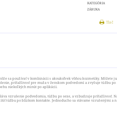
KATEGÓRIA
ZÁRUKA
Tlač
ôže sa používať v kombinácii s akoukoľvek vôňou kozmetiky. Môžete ju
enie, príťažlivosť pre muža v ženskom podvedomí a zvyšuje túžbu po
ebehu niekoľkých minút po aplikácii.
láva vzrušenie podvedomia, túžbu po sexe, a vzbudzuje príťažlivosť. 
ť túžbu po blízkom kontakte. Jednoducho sa stávame vzrušenými a nác