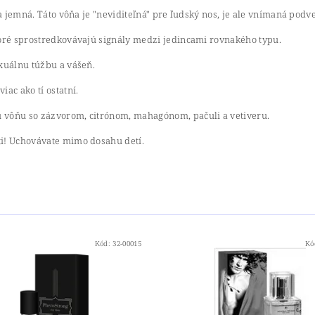
á a jemná. Táto vôňa je "neviditeľná" pre ľudský nos, je ale vnímaná p
toré sprostredkovávajú signály medzi jedincami rovnakého typu.
xuálnu túžbu a vášeň.
ac ako tí ostatní.
 vôňu so zázvorom, citrónom, mahagónom, pačuli a vetiveru.
ti! Uchovávate mimo dosahu detí.
Kód:
32-00015
Kó