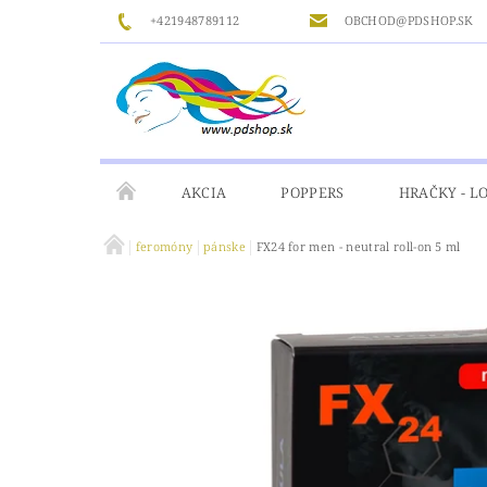
+421948789112
OBCHOD@PDSHOP.SK
AKCIA
POPPERS
HRAČKY - L
feromóny
pánske
FX24 for men - neutral roll-on 5 ml
GÉLY
MASÁŽ
ČISTENIE A DEZINFIKÁ