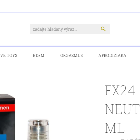
OVE TOYS
BDSM
ORGAZMUS
AFRODIZIAKA
CIA
PRE MOLETKY
DOPRAVA A PLATBY
KONTAKT
FX24
NEUT
ML