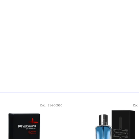
Kód:
914-00050
Kód