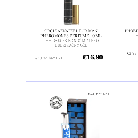
ORGIE SENSFEEL FOR MAN
PHOBI
PHEROMONES PERFUME 10 ML
-
- + + DARČEK KONDÓM ALEBO
LUBRIKAČNÝ GÉL
€3,98
€16,90
€13,74 bez DPH
Kód:
D-212473