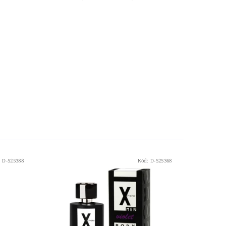
:
D-525388
Kód:
D-525368