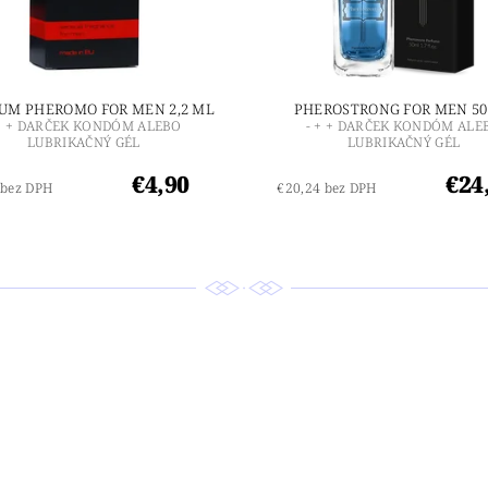
UM PHEROMO FOR MEN 2,2 ML
PHEROSTRONG FOR MEN 50
 + + DARČEK KONDÓM ALEBO
- + + DARČEK KONDÓM ALE
LUBRIKAČNÝ GÉL
LUBRIKAČNÝ GÉL
€4,90
€24
 bez DPH
€20,24 bez DPH