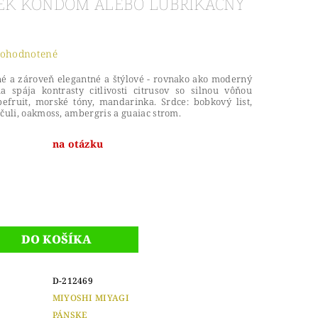
RČEK KONDÓM ALEBO LUBRIKAČNÝ
ohodnotené
é a zároveň elegantné a štýlové - rovnako ako moderný
a spája kontrasty citlivosti citrusov so silnou vôňou
pefruit, morské tóny, mandarinka. Srdce: bobkový list,
ačuli, oakmoss, ambergris a guaiac strom.
na otázku
D-212469
MIYOSHI MIYAGI
PÁNSKE