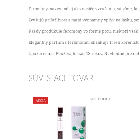
Feromóny, nazývané aj ako nosiče vzrušenia, sú vône, k
Zvyšujú príťažlivosť a majú významný vplyv na lásku, se
Každý produkuje feromóny vo forme potu, niektorí však vi
Elegantný parfum s feromónmi obsahuje fresh korenistú
Upozornenie: Používajte nad 18 rokov. Nevhodné pre de
SÚVISIACI TOVAR
Kód:
17-00031
AKCIA