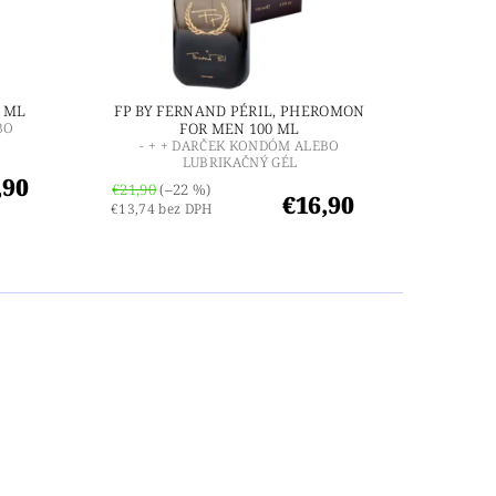
 ML
FP BY FERNAND PÉRIL, PHEROMON
BO
FOR MEN 100 ML
- + + DARČEK KONDÓM ALEBO
LUBRIKAČNÝ GÉL
,90
€21,90
(–22 %)
€16,90
€13,74 bez DPH