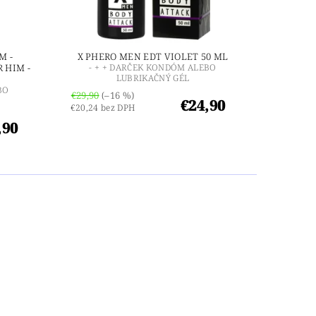
M -
X PHERO MEN EDT VIOLET 50 ML
 HIM -
- + + DARČEK KONDÓM ALEBO
LUBRIKAČNÝ GÉL
BO
€29,90
(–16 %)
€24,90
€20,24 bez DPH
,90