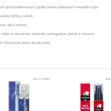
toré sprostredkovávajú signály medzi jedincami rovnakého typu.
xuálnu túžbu a vášeň.
ac ako tí ostatní.
 vôňu so zázvorom, citrónom, mahagónom, pačuli a vetiveru.
ti! Uchovávate mimo dosahu detí.
Kód:
D-201481
Kód