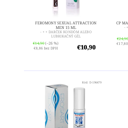
FEROMONY SEXUAL ATTRACTION
CP MA
MEN 15 ML
-
- + + DARČEK KONDÓM ALEBO
LUBRIKAČNÝ GÉL
€24,9
€14,90
(–26 %)
€17,80
€10,90
€8,86 bez DPH
Kód:
D-196479