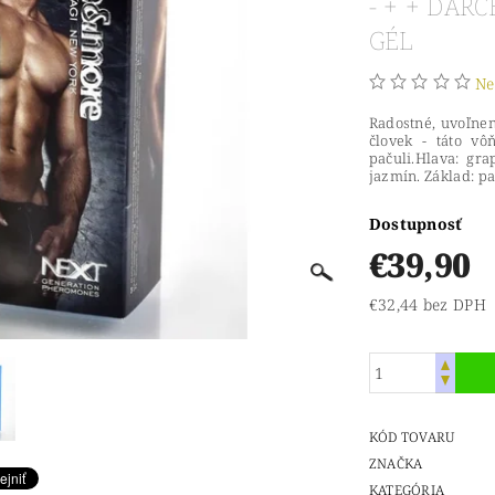
- + + DA
GÉL
Ne
Radostné, uvoľnen
človek - táto vôň
pačuli.Hlava: gra
jazmín. Základ: p
Dostupnosť
€39,90
€32,44 bez DPH
KÓD TOVARU
ZNAČKA
KATEGÓRIA