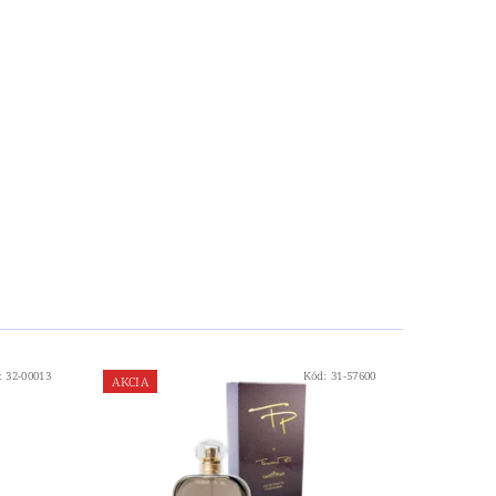
:
32-00013
Kód:
31-57600
AKCIA