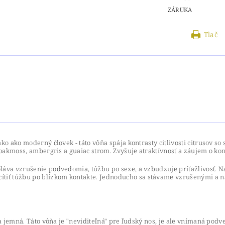
ZÁRUKA
Tlač
o ako moderný človek - táto vôňa spája kontrasty citlivosti citrusov so 
 oakmoss, ambergris a guaiac strom. Zvyšuje atraktívnosť a záujem o kon
láva vzrušenie podvedomia, túžbu po sexe, a vzbudzuje príťažlivosť. 
ť túžbu po blízkom kontakte. Jednoducho sa stávame vzrušenými a nác
á a jemná. Táto vôňa je "neviditeľná" pre ľudský nos, je ale vnímaná p