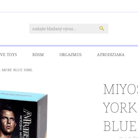
OVE TOYS
BDSM
ORGAZMUS
AFRODIZIAKA
& MORE BLUE 30ML
CIA
PRE MOLETKY
DOPRAVA A PLATBY
KONTAKT
MIYO
YORK
BLUE