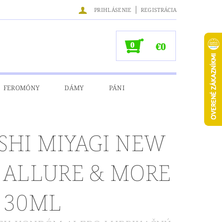
|
PRIHLÁSENIE
REGISTRÁCIA
0
€0
FEROMÓNY
DÁMY
PÁNI
NÉ ÚDAJE
SHI MIYAGI NEW
 ALLURE & MORE
 30ML