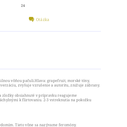
24
Otázka
silnou vôňou pačuli.Hlava: grapefruit, morské tóny,
verzáciu, zvyšuje vzrušenie a autoritu, znižuje zábrany.
Na zložky obsiahnuté v prípravku reagujeme
hylnými k flirtovaniu. 2-3 vstreknutia na pokožku
odvedomím. Tieto vône sa nazývame feromóny.