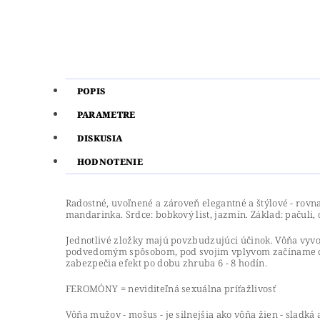
POPIS
PARAMETRE
DISKUSIA
HODNOTENIE
Radostné, uvoľnené a zároveň elegantné a štýlové - rovnak
mandarinka. Srdce: bobkový list, jazmín. Základ: pačuli,
Jednotlivé zložky majú povzbudzujúci účinok. Vôňa vyvo
podvedomým spôsobom, pod svojim vplyvom začíname cíti
zabezpečia efekt po dobu zhruba 6 - 8 hodín.
FEROMÓNY = neviditeľná sexuálna príťažlivosť
Vôňa mužov - mošus - je silnejšia ako vôňa žien - sladk