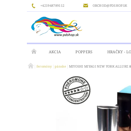
+421948789112
OBCHOD@PDSHOP.SK
AKCIA
POPPERS
HRAČKY - L
feromóny
pánske
MIYOSHI MIYAGI NEW YORK ALLURE 
GÉLY
MASÁŽ
ČISTENIE A DEZINFIKÁ