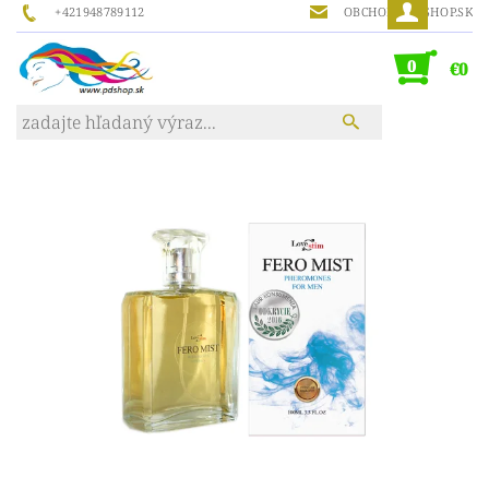
+421948789112
OBCHOD@PDSHOP.SK
0
€0