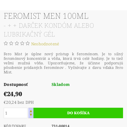
FEROMIST MEN 100ML
- + + DARČEK KONDÓM ALEBO
LUBRIKAČNÝ GÉL
Neohodnotené
Fero Mist je úplne nový prístup k feromónom. Je to silný
feromónový koncentrát a vôňa, ktorá trvá celé hodiny. Je to tiež
veľmi mužná vôňa. Upozorňujeme, že účinne podporujú
pôsobenie pridaných feromónov . Vyčnívajte z davu vďaka Fero
Mist.
Dostupnosť
Skladom
€24,90
€20,24 bez DPH
KÓD TOVARU
731-00014