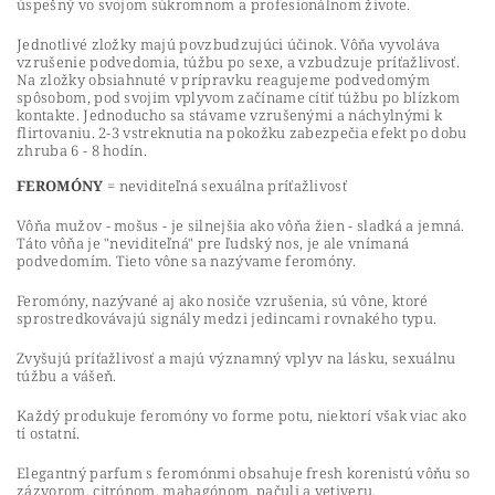
úspešný vo svojom súkromnom a profesionálnom živote.
Jednotlivé zložky majú povzbudzujúci účinok. Vôňa vyvoláva
vzrušenie podvedomia, túžbu po sexe, a vzbudzuje príťažlivosť.
Na zložky obsiahnuté v prípravku reagujeme podvedomým
spôsobom, pod svojim vplyvom začíname cítiť túžbu po blízkom
kontakte. Jednoducho sa stávame vzrušenými a náchylnými k
flirtovaniu. 2-3 vstreknutia na pokožku zabezpečia efekt po dobu
zhruba 6 - 8 hodín.
FEROMÓNY
= neviditeľná sexuálna príťažlivosť
Vôňa mužov - mošus - je silnejšia ako vôňa žien - sladká a jemná.
Táto vôňa je "neviditeľná" pre ľudský nos, je ale vnímaná
podvedomím. Tieto vône sa nazývame feromóny.
Feromóny, nazývané aj ako nosiče vzrušenia, sú vône, ktoré
sprostredkovávajú signály medzi jedincami rovnakého typu.
Zvyšujú príťažlivosť a majú významný vplyv na lásku, sexuálnu
túžbu a vášeň.
Každý produkuje feromóny vo forme potu, niektorí však viac ako
tí ostatní.
Elegantný parfum s feromónmi obsahuje fresh korenistú vôňu so
zázvorom, citrónom, mahagónom, pačuli a vetiveru.