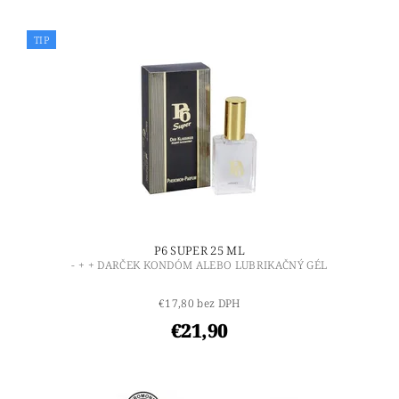
TIP
P6 SUPER 25 ML
- + + DARČEK KONDÓM ALEBO LUBRIKAČNÝ GÉL
€17,80 bez DPH
€21,90