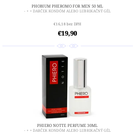
PHOBIUM PHEROMO FOR MEN 50 ML
- + + DARČEK KONDÓM ALEBO LUBRIKAČNÝ GÉL
€16,18 bez DPH
€19,90
PHIERO NOTTE PERFUME 30ML
- + + DARČEK KONDÓM ALEBO LUBRIKAČNÝ GÉL