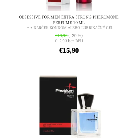
OBSESSIVE FOR MEN EXTRA STRONG PHEROMONE
PERFUME 10 ML
- + + DARČEK KONDÓM ALEBO LUBRIKAČNÝ GÉL
€19,90
(–20 %)
€12,93 bez DPH
€15,90