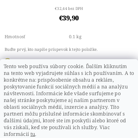
€32,44 bez DPH
€39,90
Hmotnosť
0.1 kg
Buďte prvý, kto napíše príspevok k tejto položke.
Pridať komentár
Tento web používa súbory cookie. Ďalším kliknutím
Buďte prvý, kto napíše príspevok k tejto položke.
na tento web vyjadrujete súhlas s ich používaním. A to
konkrétne na: prispôsobenie obsahu a reklám,
Pridať hodnotenie
poskytovanie funkcií sociálnych médií a na analýzu
návštevnosti. Informácie kde všade surfujeme po
našej stránke poskytujeme aj našim partnerom v
oblasti sociálnych médií, inzercie a analýzy. Títo
partneri môžu príslušné informácie skombinovať s
ďalšími údajmi, ktoré ste im poskytli alebo ktoré od
vás získali, keď ste používali ich služby. Viac
ochrana osobných údajov
|
Hodnotenie obchodu
|
informácií
tu
.
doprava a platby
Kontakt
obchodné podmienky
Cookies