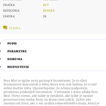
ZNAČKA
RUF
KATEGÓRIA
PÁNSKE
ZÁRUKA
24
Otázka
POPIS
PARAMETRE
DISKUSIA
HODNOTENIE
Fero Mist je úplne nový prístup k feromónom. Je to silný
feromónový koncentrát a vôňa, ktorá trvá celé hodiny. Je to tiež
veľmi mužná vôňa. Upozorňujeme, že účinne podporujú
pôsobenie pridaných feromónov . Vyčnívajte z davu vďaka Fero
Mist. Všetci vieme, aké ťažké je vyniknúť, aké ťažké je upútať
pozornosť inej osoby, ženy, na ktorej vám záleží. Zažite ako
zmenia váš život, ako z vás urobia sebavedomého muža, ktorý je