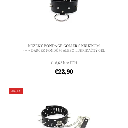
KOŽENÝ BONDAGE GOLIER S KRÚŽKOM
- + + DARČEK KONDÓM ALEBO LUBRIKAČNÝ GÉL
€18,62 bez DPH
€22,90
AKCIA