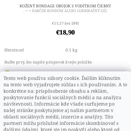
KOŽENÝ BONDAGE OBOJOK S VODÍTKOM ČIERNY
- + + DARČEK KONDÓM ALEBO LUBRIKAČNÝ GÉL
€15,37 bez DPH
€18,90
Hmotnosť
0.1 kg
Buďte prvý, kto napíše príspevok k tejto položke.
Pridať komentár
Tento web používa súbory cookie. Ďalším kliknutím
Buďte prvý, kto napíše príspevok k tejto položke.
na tento web vyjadrujete súhlas s ich používaním. A to
konkrétne na: prispôsobenie obsahu a reklám,
Pridať hodnotenie
poskytovanie funkcií sociálnych médií a na analýzu
návštevnosti. Informácie kde všade surfujeme po
našej stránke poskytujeme aj našim partnerom v
oblasti sociálnych médií, inzercie a analýzy. Títo
partneri môžu príslušné informácie skombinovať s
ďalšími údajmi, ktoré ste im poskytli alebo ktoré od