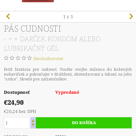
1
z 3
PÁS CUDNOSTI
- + + DARČEK KONDÓM ALEBO
LUBRIKAČNÝ GÉL
Neohodnotené
Fetiš fantázia pre cudnosť. Vsuňte svojho milenca do kožených
nohavičiek a pokračujte v dráždení, obmedzovaní a ťahaní za jeho
"srdce". Skvelé pre začiatočníkov.
Dostupnosť
Vypredané
€24,90
€20,24 bez DPH