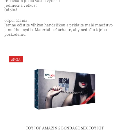
retiazkam podľa vášho výberu
Jedinečná veľkosť
Odolná
odporúčania:
Jemne očistite vlhkou handričkou a pridajte malé množstvo
jemného mydla. Materiál nešúchajte, aby nedošlo k jeho
poškodeniu
AKCIA
TOY JOY AMAZING BONDAGE SEX TOY KIT