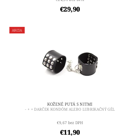
€29,90
AKCIA
KOŽENÉ PUTÁ S NITMI
- + + DARČEK KONDÓM ALEBO LUBRIKAČNÝ GÉL
€9,67 bez DPH
€11,90