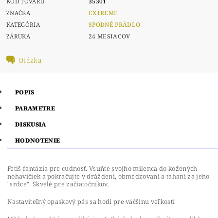
KÓD TOVARU
35301
ZNAČKA
EXTREME
KATEGÓRIA
SPODNÉ PRÁDLO
ZÁRUKA
24 MESIACOV
Otázka
POPIS
PARAMETRE
DISKUSIA
HODNOTENIE
Fetiš fantázia pre cudnosť. Vsuňte svojho milenca do kožených
nohavičiek a pokračujte v dráždení, obmedzovaní a ťahaní za jeho
"srdce". Skvelé pre začiatočníkov.
Nastaviteľný opaskový pás sa hodí pre väčšinu veľkostí