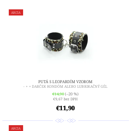
AKCIA
PUTÁ S LEOPARDÍM VZOROM
- + + DARČEK KONDÓM ALEBO LUBRIKAČNÝ GÉL
€14,90
(–20 %)
€9,67 bez DPH
€11,90
AKCIA