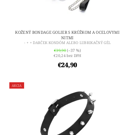
KOŽENÝ BONDAGE GOLIER S KRÚŽKOM A OCELOVYMI
NITMI
- + + DARČEK KONDÓM ALEBO LUBRIKAČNÝ GÉL
€39,90
(–37 %)
€20,24 bez DPH
€24,90
AKCIA