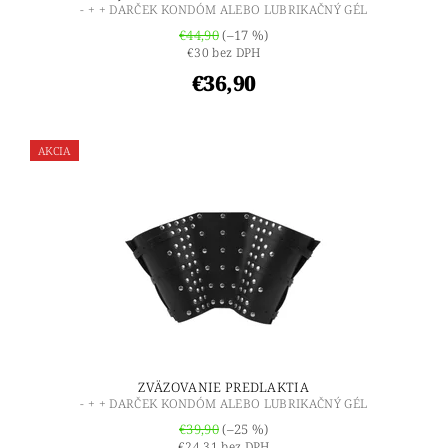
- + + DARČEK KONDÓM ALEBO LUBRIKAČNÝ GÉL
€44,90
(–17 %)
€30 bez DPH
€36,90
AKCIA
ZVÄZOVANIE PREDLAKTIA
- + + DARČEK KONDÓM ALEBO LUBRIKAČNÝ GÉL
€39,90
(–25 %)
€24,31 bez DPH