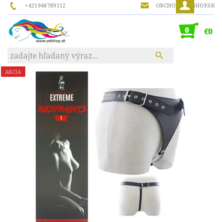
+421948789112
OBCHOD@PDSHOP.SK
0
€0
AKCIA