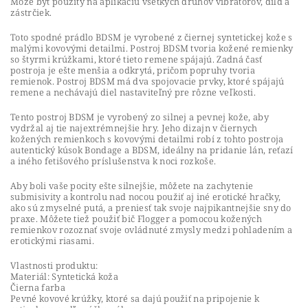
Môže byť použitý na aplikáciu všetkých druhov vibrátorov, dild a
zástrčiek.
Toto spodné prádlo BDSM je vyrobené z čiernej syntetickej kože s
malými kovovými detailmi. Postroj BDSM tvoria kožené remienky
so štyrmi krúžkami, ktoré tieto remene spájajú. Zadná časť
postroja je ešte menšia a odkrytá, pričom popruhy tvoria
remienok. Postroj BDSM má dva spojovacie prvky, ktoré spájajú
remene a nechávajú diel nastaviteľný pre rôzne veľkosti.
Tento postroj BDSM je vyrobený zo silnej a pevnej kože, aby
vydržal aj tie najextrémnejšie hry. Jeho dizajn v čiernych
kožených remienkoch s kovovými detailmi robí z tohto postroja
autentický kúsok Bondage a BDSM, ideálny na pridanie lán, reťazí
a iného fetišového príslušenstva k noci rozkoše.
Aby boli vaše pocity ešte silnejšie, môžete na zachytenie
submisivity a kontrolu nad nocou použiť aj iné erotické hračky,
ako sú zmyselné putá, a preniesť tak svoje najpikantnejšie sny do
praxe. Môžete tiež použiť bič Flogger a pomocou kožených
remienkov rozoznať svoje ovládnuté zmysly medzi pohladením a
erotickými riasami.
Vlastnosti produktu:
Materiál: Syntetická koža
Čierna farba
Pevné kovové krúžky, ktoré sa dajú použiť na pripojenie k