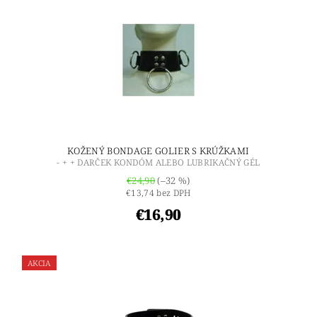
KOŽENÝ BONDAGE GOLIER S KRÚŽKAMI
- + + DARČEK KONDÓM ALEBO LUBRIKAČNÝ GÉL
€24,90
(–32 %)
€13,74 bez DPH
€16,90
AKCIA