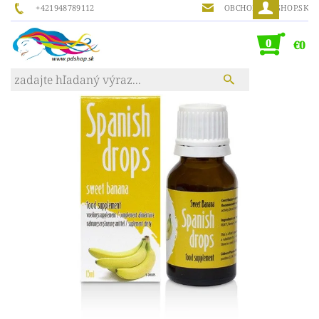
+421948789112
OBCHOD@PDSHOP.SK
0
€0