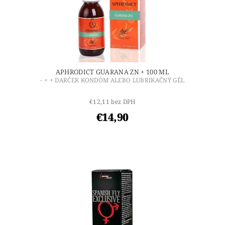
APHRODICT GUARANA ZN + 100 ML
- + + DARČEK KONDÓM ALEBO LUBRIKAČNÝ GÉL
€12,11 bez DPH
€14,90