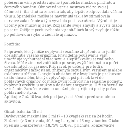
potešením vám predstavujeme španielsku mušku s príchuťou
čerstvého banánu. Obnovená verzia nestráca nič zo svojej
účinnosti - iba chuť sa zmenila tak, aby lepšie zodpovedala vášmu
vkusu. Španielska muška je navrhnutá tak, aby stimulovala
nervové zakončenie a tým vyvolala pocit vzrušenia. Výrobok je
určený pre mužov aj ženy. Rozjasnite svoje zmysly a zvýšte túžbu
po sexe. Zažijete pocit svrbenia v genitáliach ktorý zvyšuje túžbu
po pohlavnom styku u žien ale aj mužov.
Použitie:
Prípravok, ktorý môže ovplyvniť sexuálne zlepšenie a urýchliť
dosiahnutie vašeho orgazmu. Pravidelné používanie vám
umožňuje vychutnať si viac sexu a zlepšiť kvalitu sexuálneho
života. Môže zintenzívniť túžbu po sexe, zvýšiť intenzitu a počet
dosiahnutých orgazmov. Prípravok je určený pre ľudí s
orgazmickými ťažkosťami, zníženým sexuálnym vzrušením alebo
oslabenou túžbou. L-arginín obsiahnutý v kvapkách je prekurzor
oxidu dusnatého, ktorý ovplyvňuje lepší prietok krvi do
pohlavných orgánov, čo môže zvýšiť citlivosť na sexuálne podnety,
ovplyvniť erekciu u mužov a dosiahnuť orgazmus. U žien sexuálne
vzrušenie. Zaručene vám to umožní plne prijímať pocity počas
pohlavného styku.
Aplikujte 7 až 10 kvapiek pod jazyk asi 30min pred sexuálnou
aktivitou.
Obsah balenia: 15 ml
Dávkovanie: maximálne 3 ml (7 - 10 kvapiek) raz za 24 hodín
Zloženie (v 3 ml): voda, 40,5 mg L-arginín, 15 mg vitamínu C (ako
kyselina L-askorbová) (18,75% ODD%), príchute, konzervačné