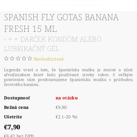
SPANISH FLY GOTAS BANANA
FRESH 15 ML
- + + DARČEK KONDÓM ALEBO
LUBRIKAČNÝ GÉL
Neohodnotené
Legenda vraví o tom, že španielska muška je mocné a silné
afrodiziakum ktoré bolo používané stovky rokov. S veľkým
potešením vám predstavujeme španielsku mušku s príchuťou
čerstvého banánu.
Dostupnosť
na otázku
Bežná cena
€9,90
Ušetríte
€2
(–20 %)
€7,90
€6,42 bez DPH