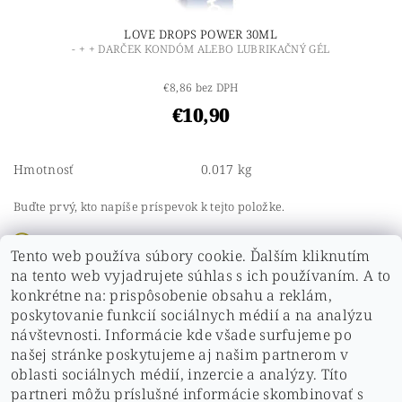
LOVE DROPS POWER 30ML
- + + DARČEK KONDÓM ALEBO LUBRIKAČNÝ GÉL
€8,86 bez DPH
€10,90
Hmotnosť
0.017 kg
Buďte prvý, kto napíše príspevok k tejto položke.
Pridať komentár
Tento web používa súbory cookie. Ďalším kliknutím
Buďte prvý, kto napíše príspevok k tejto položke.
na tento web vyjadrujete súhlas s ich používaním. A to
konkrétne na: prispôsobenie obsahu a reklám,
Pridať hodnotenie
poskytovanie funkcií sociálnych médií a na analýzu
návštevnosti. Informácie kde všade surfujeme po
našej stránke poskytujeme aj našim partnerom v
oblasti sociálnych médií, inzercie a analýzy. Títo
partneri môžu príslušné informácie skombinovať s