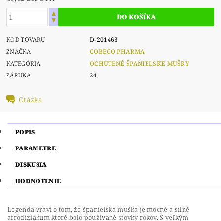
KÓD TOVARU
D-201463
ZNAČKA
COBECO PHARMA
KATEGÓRIA
OCHUTENÉ ŠPANIELSKE MUŠKY
ZÁRUKA
24
Otázka
POPIS
PARAMETRE
DISKUSIA
HODNOTENIE
Legenda vraví o tom, že španielska muška je mocné a silné
afrodiziakum ktoré bolo používané stovky rokov. S veľkým