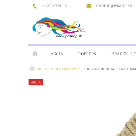
+421948789112
OBCHOD@PDSHOP.SK
AKCIA
POPPERS
HRAČKY - L
BDSM
Putá a zväzovanie
KONOPNÉ BONDAGE LANO 10
GÉLY
MASÁŽ
ČISTENIE A DEZINFIKÁ
AKCIA