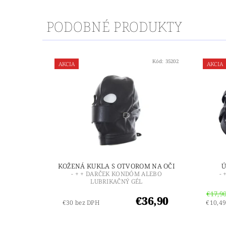
PODOBNÉ PRODUKTY
Kód:
35202
AKCIA
AKCIA
KOŽENÁ KUKLA S OTVOROM NA OČI
Ú
- + + DARČEK KONDÓM ALEBO
-
LUBRIKAČNÝ GÉL
€17,9
€36,90
€30 bez DPH
€10,49