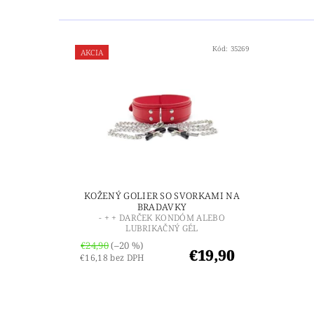
Kód:
35269
AKCIA
KOŽENÝ GOLIER SO SVORKAMI NA
BRADAVKY
- + + DARČEK KONDÓM ALEBO
LUBRIKAČNÝ GÉL
€24,90
(–20 %)
€19,90
€16,18 bez DPH