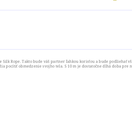
e Silk Rope. Takto bude váš partner ľahkou korisťou a bude podliehať
žia pocítiť obmedzenie svojho tela. S 10 m je dostatočne dlhá doba pre n