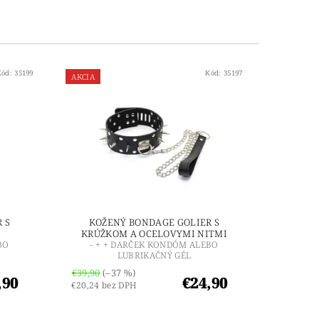
Kód:
35199
Kód:
35197
AKCIA
 S
KOŽENÝ BONDAGE GOLIER S
KRÚŽKOM A OCELOVYMI NITMI
BO
- + + DARČEK KONDÓM ALEBO
LUBRIKAČNÝ GÉL
€39,90
(–37 %)
,90
€24,90
€20,24 bez DPH