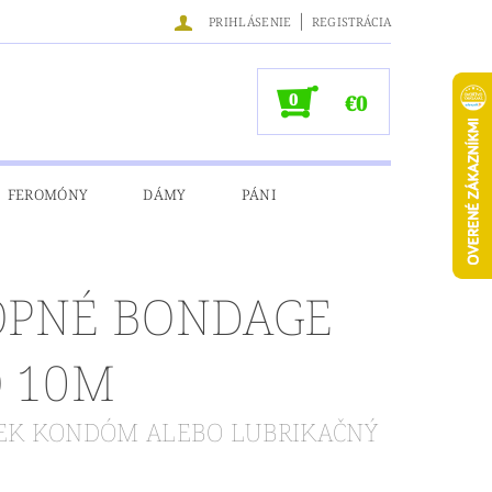
|
PRIHLÁSENIE
REGISTRÁCIA
0
€0
FEROMÓNY
DÁMY
PÁNI
NÉ ÚDAJE
PNÉ BONDAGE
O 10M
RČEK KONDÓM ALEBO LUBRIKAČNÝ