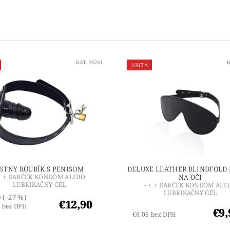
Kód:
35231
AKCIA
STNY ROUBÍK S PENISOM
DELUXE LEATHER BLINDFOLD
 + + DARČEK KONDÓM ALEBO
NA OČI
LUBRIKAČNÝ GÉL
- + + DARČEK KONDÓM ALE
LUBRIKAČNÝ GÉL
0
(–27 %)
€12,90
 bez DPH
€9,
€8,05 bez DPH