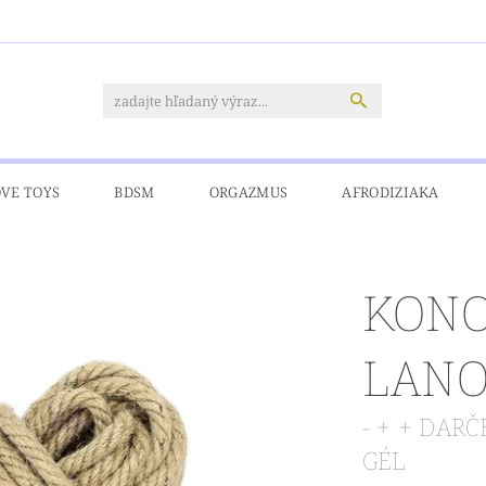
OVE TOYS
BDSM
ORGAZMUS
AFRODIZIAKA
M
CIA
PRE MOLETKY
DOPRAVA A PLATBY
KONTAKT
KONO
LAN
- + + DA
GÉL