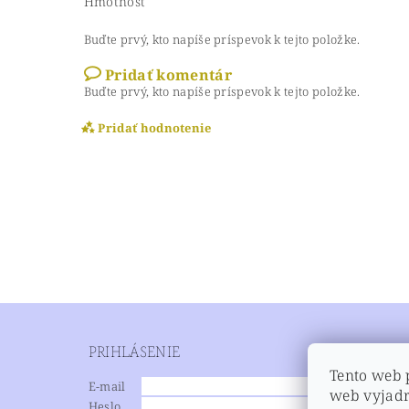
Hmotnosť
Buďte prvý, kto napíše príspevok k tejto položke.
Pridať komentár
Buďte prvý, kto napíše príspevok k tejto položke.
Pridať hodnotenie
PRIHLÁSENIE
NEWSL
Vložením hodnotenie súhlasíte s
podmienkami
Tento web 
Vložením komentáre súhlasíte s
podmienkami
E-mail
web vyjadr
Heslo