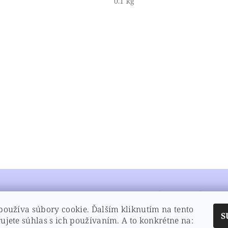
0.1 kg
ETTER
INFORMÁCIE PRE VÁS
 ochrany osobných údajov
používa súbory cookie. Ďalším kliknutím na tento
 ochrany osobných údajov
O Poppers
S
ujete súhlas s ich používaním. A to konkrétne na:
Reklamačný poriadok