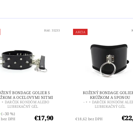
Kód:
35233
AKCIA
OŽENÝ BONDAGE GOLIER S
KOŽENÝ BONDAGE GOLIER
ŽKOM A OCELOVYMI NITMI
KRÚŽKOM A SPONOU
 + + DARČEK KONDÓM ALEBO
- + + DARČEK KONDÓM ALE
LUBRIKAČNÝ GÉL
LUBRIKAČNÝ GÉL
0
(–30 %)
€17,90
€22
 bez DPH
€18,62 bez DPH