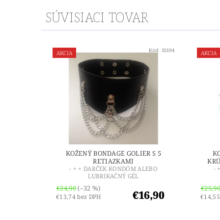
SÚVISIACI TOVAR
Kód:
35194
AKCIA
AKCIA
KOŽENÝ BONDAGE GOLIER S 5
K
RETIAZKAMI
KRÚ
- + + DARČEK KONDÓM ALEBO
-
LUBRIKAČNÝ GÉL
€24,90
(–32 %)
€25,9
€16,90
€13,74 bez DPH
€14,55