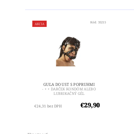
Kód:
35215
AKCIA
GUĽA DO UST S POPRUHMI
- + + DARČEK KONDÓM ALEBO
LUBRIKAČNÝ GÉL
€29,90
€24,31 bez DPH