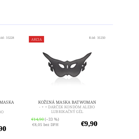
Kód:
35228
Kód:
35250
AKCIA
 MASKA
KOŽENÁ MASKA ​​BATWOMAN
- + + DARČEK KONDÓM ALEBO
LUBRIKAČNÝ GÉL
BO
€14,90
(–33 %)
€9,90
€8,05 bez DPH
90