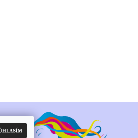
ÚHLASÍM