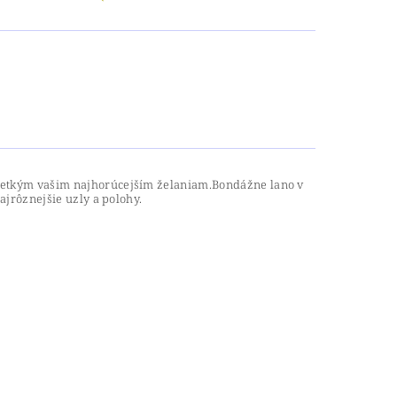
 všetkým vašim najhorúcejším želaniam.Bondážne lano v
ajrôznejšie uzly a polohy.