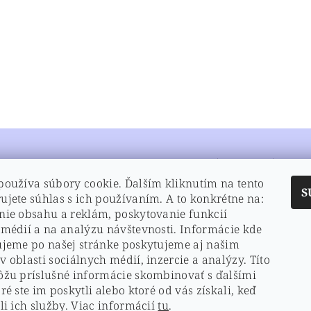
 ochrany osobných údajov
 ochrany osobných údajov
ETTER
INFORMÁCIE PRE VÁS
používa súbory cookie. Ďalším kliknutím na tento
S
O Poppers
ujete súhlas s ich používaním. A to konkrétne na:
Reklamačný poriadok
nie obsahu a reklám, poskytovanie funkcií
Odstúpenie od zmluvy
ením e-mailu súhlasíte s
 médií a na analýzu návštevnosti. Informácie kde
Cookies a iné online technológ
ienkami ochrany osobných
ujeme po našej stránke poskytujeme aj našim
webových stránkach PDshop s.
ov
 oblasti sociálnych médií, inzercie a analýzy. Títo
ôžu príslušné informácie skombinovať s ďalšími
ré ste im poskytli alebo ktoré od vás získali, keď
ajov
|
Hodnotenie obchodu
|
doprava a platby
|
Kontakt
|
obchodné
li ich služby. Viac informácií
tu
.