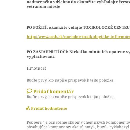
nadmerného vdýchnutia okamžite vyhľadajte čerstvý
vetranom mieste
PO POŽITÍ: okamžite volajte TOXIKOLOCKÉ CENTRUM
http://www.unb.sk/narodne-toxikologicke-informa
PO ZASIAHNUTÍ OČÍ: Niekoľko minút ich opatrne vypl
vyplachovaní.
Hmotnosť
Buďte prvý, kto napíše príspevok k tejto položke.
Pridať komentár
Buďte prvý, kto napíše príspevok k tejto položke.
Pridať hodnotenie
Poppers "je označenie skupiny chemických komponentov t
obsahujúce komponenty ako sú amyl-, butyl-, cyklohexyl a