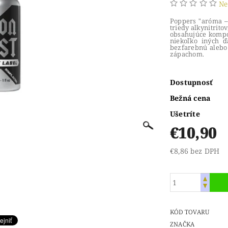
Ne
Poppers "aróma –
triedy alkynitritov
obsahujúce kompone
niekoľko iných ď
bezfarebnú alebo 
zápachom.
Dostupnosť
Bežná cena
Ušetríte
€10,90
€8,86 bez DPH
KÓD TOVARU
ZNAČKA