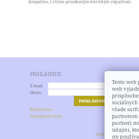
kvapalinu, s rôzne prenikavým éterickým zápachom.
Vložením hodnotenie súhlasíte s
podmienkami
Vložením komentáre súhlasíte s
podmienkami
PRIHLÁSENIE
NEWSL
Tento web 
E-mail
web vyjadr
Heslo
prispôsobe
Vlož
sociálnych
podm
všade surf
Registrácia
údaj
partnerom v
Zabudnuté heslo
partneri m
údajmi, kto
ochrana osobných úd
ste používa