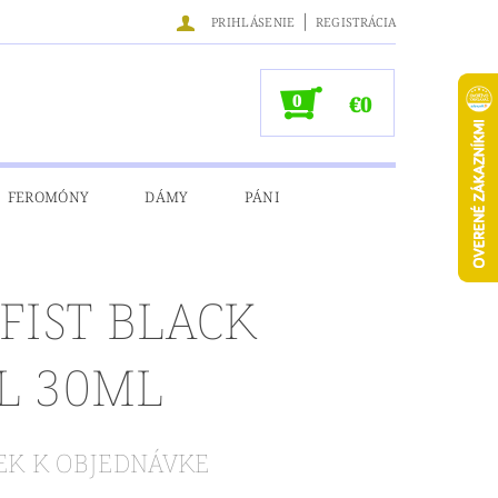
|
PRIHLÁSENIE
REGISTRÁCIA
0
€0
FEROMÓNY
DÁMY
PÁNI
NÉ ÚDAJE
 FIST BLACK
L 30ML
ČEK K OBJEDNÁVKE