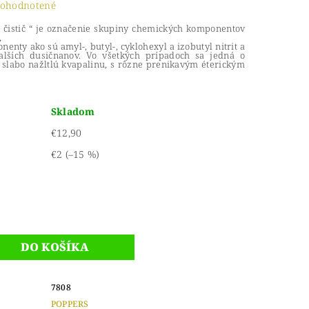
ohodnotené
 čistič “ je označenie skupiny chemických komponentov
,
nty ako sú amyl-, butyl-, cyklohexyl a izobutyl nitrit a
alších dusičnanov. Vo všetkých prípadoch sa jedná o
slabo nažltlú kvapalinu, s rôzne prenikavým éterickým
Skladom
€12,90
€2
(–15 %)
7808
POPPERS