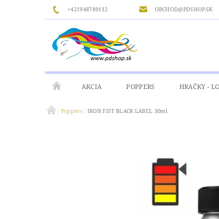
+421948789112
OBCHOD@PDSHOP.SK
AKCIA
POPPERS
HRAČKY - L
Poppers
IRON FIST BLACK LABEL 30ml
GÉLY
MASÁŽ
ČISTENIE A DEZINFIKÁ