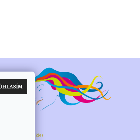
ÚHLASÍM
ie na
r.o
 podmienky
|
Cookies