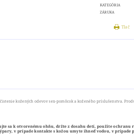
KATEGÓRIA
ZÁRUKA
Tlač
 a čistenie kožených odevov sex-pomôcok a koženého príslušenstva. Pro
te sa k otvorenému ohňu, držte z dosahu detí, použite ochranu rú
ýpary, v prípade kontakte s kožou umyte ihneď vodou, v prípade pr