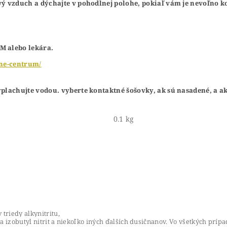
 vzduch a dýchajte v pohodlnej polohe, pokiaľ vám je nevoľno k
 alebo lekára.
cne-centrum/
achujte vodou. vyberte kontaktné šošovky, ak sú nasadené, a ak 
0.1 kg
riedy alkynitritu,
 izobutyl nitrit a niekoľko iných ďalších dusičnanov. Vo všetkých príp