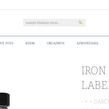
OVE TOYS
BDSM
ORGAZMUS
AFRODIZIAKA
CIA
PRE MOLETKY
DOPRAVA A PLATBY
KONTAKT
IRON
LABE
- + + DAR