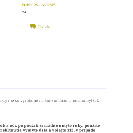
POPPERS - AROMY
24
Otázka
dukty nie sú vyrobené na konzumáciu, a nesmú byť tak
k a očí, po použití si riadne umyte ruky, použite
ehĺtnutia vymyte ústa a volajte 112, v prípade