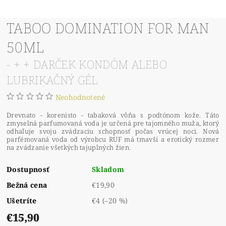
TABOO DOMINATION FOR MAN
50ML
- + + DARČEK KONDÓM ALEBO
LUBRIKAČNÝ GÉL
Neohodnotené
Drevnato - korenisto - tabaková vôňa s podtónom kože. Táto
zmyselná parfumovaná voda je určená pre tajomného muža, ktorý
odhaľuje svoju zvádzaciu schopnosť počas vrúcej noci. Nová
parfémovaná voda od výrobcu RUF má tmavší a erotický rozmer
na zvádzanie všetkých tajuplných žien.
Dostupnosť
Skladom
Bežná cena
€19,90
Ušetríte
€4
(–20 %)
€15,90