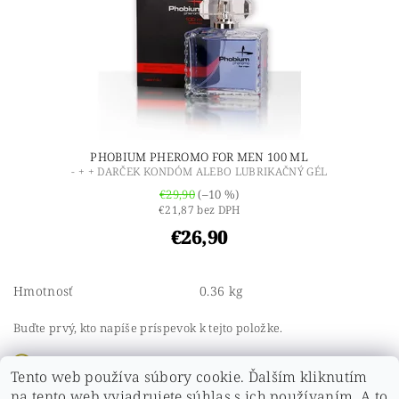
PHOBIUM PHEROMO FOR MEN 100 ML
- + + DARČEK KONDÓM ALEBO LUBRIKAČNÝ GÉL
€29,90
(–10 %)
€21,87 bez DPH
€26,90
Hmotnosť
0.36 kg
Buďte prvý, kto napíše príspevok k tejto položke.
Pridať komentár
Tento web používa súbory cookie. Ďalším kliknutím
Buďte prvý, kto napíše príspevok k tejto položke.
na tento web vyjadrujete súhlas s ich používaním. A to