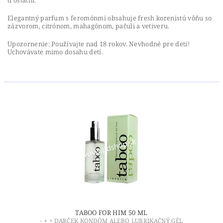
tí ostatní.
Elegantný parfum s feromónmi obsahuje fresh korenistú vôňu so
zázvorom, citrónom, mahagónom, pačuli a vetiveru.
Upozornenie: Používajte nad 18 rokov. Nevhodné pre deti!
Uchovávate mimo dosahu detí.
TABOO FOR HIM 50 ML
- + + DARČEK KONDÓM ALEBO LUBRIKAČNÝ GÉL