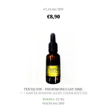
€7,24 bez DPH
€8,90
TENTACION - PHEROMONES GAY 30ML
- + + DARČEK KONDÓM ALEBO LUBRIKAČNÝ GÉL
€94,90
(–15 %)
€64,96 bez DPH