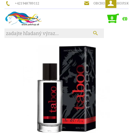
+421948789112
OBCHOD@PDSHOP.SK
0
€0