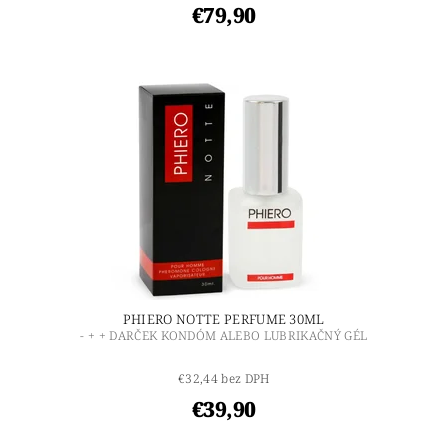
€79,90
PHIERO NOTTE PERFUME 30ML
- + + DARČEK KONDÓM ALEBO LUBRIKAČNÝ GÉL
€32,44 bez DPH
€39,90