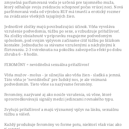
zmyselná parfumovaná voda je určená pre tajomného muža,
ktorý odhaľuje svoju zvádzaciu schopnosť počas vrúcej noci. Nová
parfémovaná voda od výrobcu RUF má tmavší a erotický rozmer
na zvádzanie všetkých tajuplných žien.
Jednotlivé zložky majú povzbudzujúci účinok. Vôňa vyvoláva
vzrušenie podvedomia, túžbu po sexe, a vzbudzuje príťažlivosť.
Na zložky obsiahnuté v prípravku reagujeme podvedomým
spôsobom, pod svojim vplyvom začíname cítiť túžbu po blízkom
kontakte. Jednoducho sa stávame vzrušenými a náchylnými k
flirtovaniu. 2-3 vstreknutia na pokožku zabezpečia efekt po dobu
zhruba 6 - 8 hodín.
FEROMÓNY = neviditeľná sexuálna príťažlivosť
Vôňa mužov - mošus - je silnejšia ako vôňa žien - sladká a jemná.
Táto vôňa je "neviditeľná" pre ľudský nos, je ale vnímaná
podvedomím. Tieto vône sa nazývame feromóny.
Feromóny, nazývané aj ako nosiče vzrušenia, sú vône, ktoré
sprostredkovávajú signály medzi jedincami rovnakého typu.
Zvyšujú príťažlivosť a majú významný vplyv na lásku, sexuálnu
túžbu a vášeň.
Každý produkuje feromóny vo forme potu, niektorí však viac ako