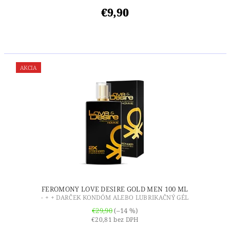
€9,90
AKCIA
FEROMONY LOVE DESIRE GOLD MEN 100 ML
- + + DARČEK KONDÓM ALEBO LUBRIKAČNÝ GÉL
€29,90
(–14 %)
€20,81 bez DPH