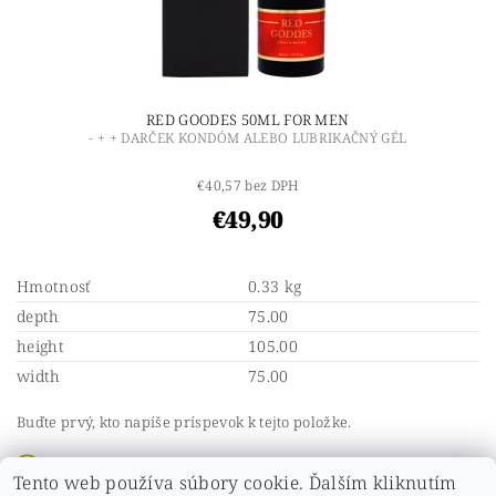
RED GOODES 50ML FOR MEN
- + + DARČEK KONDÓM ALEBO LUBRIKAČNÝ GÉL
€40,57 bez DPH
€49,90
Hmotnosť
0.33 kg
depth
75.00
height
105.00
width
75.00
Buďte prvý, kto napíše príspevok k tejto položke.
Pridať komentár
Tento web používa súbory cookie. Ďalším kliknutím
Buďte prvý, kto napíše príspevok k tejto položke.