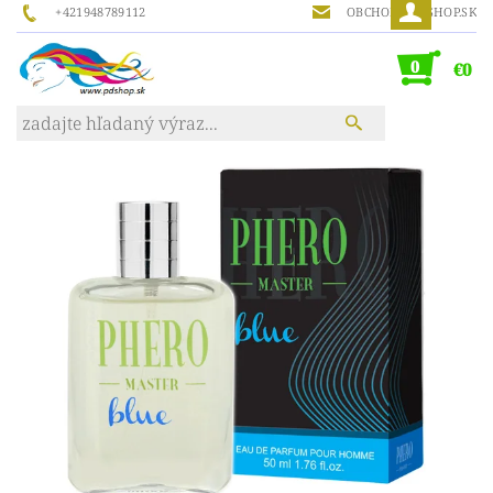
+421948789112
OBCHOD@PDSHOP.SK
0
€0