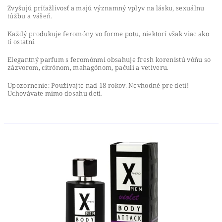
Zvyšujú príťažlivosť a majú významný vplyv na lásku, sexuálnu
túžbu a vášeň.
Každý produkuje feromóny vo forme potu, niektorí však viac ako
tí ostatní.
Elegantný parfum s feromónmi obsahuje fresh korenistú vôňu so
zázvorom, citrónom, mahagónom, pačuli a vetiveru.
Upozornenie: Používajte nad 18 rokov. Nevhodné pre deti!
Uchovávate mimo dosahu detí.