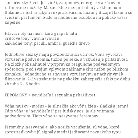
spoločenský život. Je svieži, zaujímavý, energický a zároveň
rafinovane mužský. Master Blue men je balený v sklenenom
flakóne s mechanickým rozprašovačom. Luxuný dizajn flakónu so
sviežim parfumom bude aj nádhernú ozdobou na poličke vašej
kúpeľne.
Hlava: noty na mori, kôra grapefruitu
Srdcové tóny: vavrín (vavrín),
Základné tóny: pačuli, ambra, guaické drevo
Jednotlivé zložky majú povzbudzujúci účinok. Vôňa vyvoláva
vzrušenie podvedomia, túžbu po sexe, a vzbudzuje príťažlivosť.
Na zložky obsiahnuté v prípravku reagujeme podvedomým
spôsobom, pod svojim vplyvom začíname cítiť túžbu po blízkom
kontakte. Jednoducho sa stávame vzrušenými a náchylnými k
flirtovaniu. 2-3 vstreknutia na pokožku zabezpečia efekt po dobu
zhruba 6 - 8 hodín.
FEROMÓNY = neviditeľná sexuálna príťažlivosť
Vôňa mužov - mošus - je silnejšia ako vôňa žien - sladká a jemná.
Táto vôňa je "neviditeľná" pre ľudský nos, je ale vnímaná
podvedomím. Tieto vône sa nazývame feromóny.
Feromóny, nazývané aj ako nosiče vzrušenia, sú vône, ktoré
sprostredkovávajú signály medzi jedincami rovnakého typu.