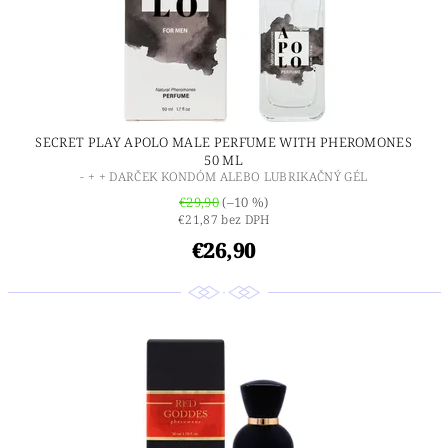
SECRET PLAY APOLO MALE PERFUME WITH PHEROMONES
50 ML
- + + DARČEK KONDÓM ALEBO LUBRIKAČNÝ GÉL
€29,90
(–10 %)
€21,87 bez DPH
€26,90