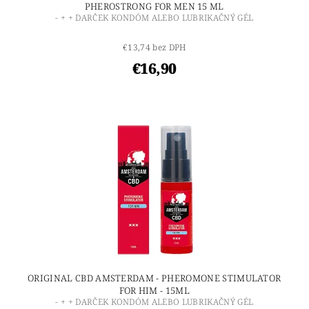
PHEROSTRONG FOR MEN 15 ML
- + + DARČEK KONDÓM ALEBO LUBRIKAČNÝ GÉL
€13,74 bez DPH
€16,90
ORIGINAL CBD AMSTERDAM - PHEROMONE STIMULATOR
FOR HIM - 15ML
- + + DARČEK KONDÓM ALEBO LUBRIKAČNÝ GÉL