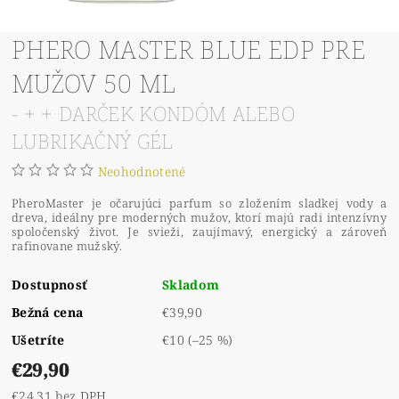
PHERO MASTER BLUE EDP PRE
MUŽOV 50 ML
- + + DARČEK KONDÓM ALEBO
LUBRIKAČNÝ GÉL
Neohodnotené
PheroMaster je očarujúci parfum so zložením sladkej vody a
dreva, ideálny pre moderných mužov, ktorí majú radi intenzívny
spoločenský život. Je svieži, zaujímavý, energický a zároveň
rafinovane mužský.
Dostupnosť
Skladom
Bežná cena
€39,90
Ušetríte
€10
(–25 %)
€29,90
€24,31 bez DPH