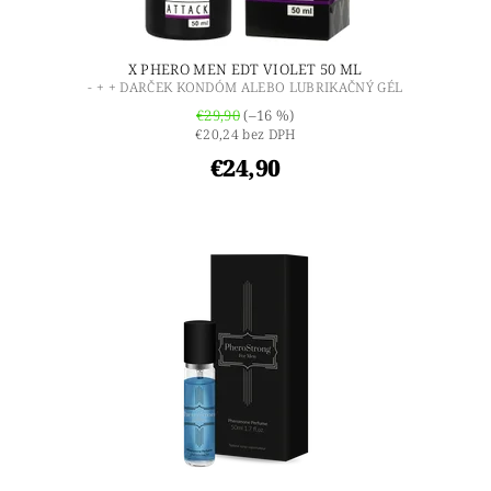
X PHERO MEN EDT VIOLET 50 ML
- + + DARČEK KONDÓM ALEBO LUBRIKAČNÝ GÉL
€29,90
(–16 %)
€20,24 bez DPH
€24,90