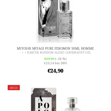
MIYOSHI MIYAGI PURE FEROMON 50ML HOMME
- + + DARČEK KONDÓM ALEBO LUBRIKAČNÝ GÉL
€29,90
(–16 %)
€20,24 bez DPH
€24,90
AKCIA