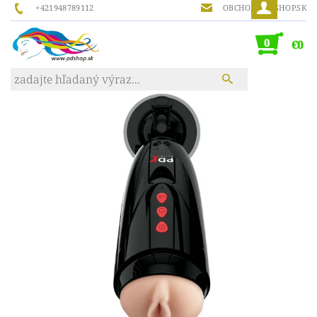
+421948789112
OBCHOD@PDSHOP.SK
0
€0