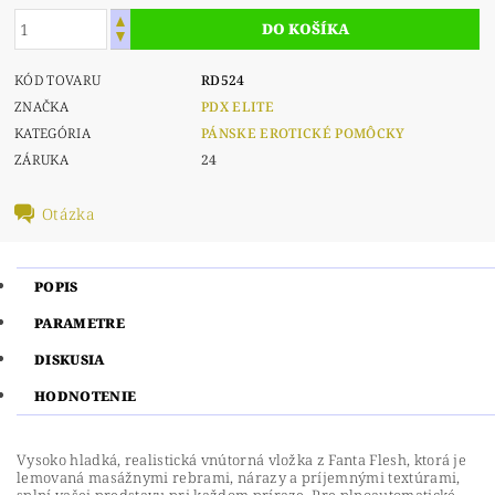
KÓD TOVARU
RD524
ZNAČKA
PDX ELITE
KATEGÓRIA
PÁNSKE EROTICKÉ POMÔCKY
ZÁRUKA
24
Otázka
POPIS
PARAMETRE
DISKUSIA
HODNOTENIE
Vysoko hladká, realistická vnútorná vložka z Fanta Flesh, ktorá je
lemovaná masážnymi rebrami, nárazy a príjemnými textúrami,