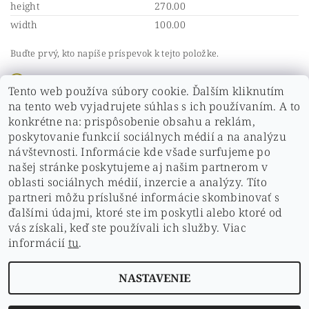
height
270.00
width
100.00
Buďte prvý, kto napíše príspevok k tejto položke.
Pridať komentár
Tento web používa súbory cookie. Ďalším kliknutím
Buďte prvý, kto napíše príspevok k tejto položke.
na tento web vyjadrujete súhlas s ich používaním. A to
konkrétne na: prispôsobenie obsahu a reklám,
Pridať hodnotenie
poskytovanie funkcií sociálnych médií a na analýzu
návštevnosti. Informácie kde všade surfujeme po
našej stránke poskytujeme aj našim partnerom v
oblasti sociálnych médií, inzercie a analýzy. Títo
partneri môžu príslušné informácie skombinovať s
ďalšími údajmi, ktoré ste im poskytli alebo ktoré od
vás získali, keď ste používali ich služby. Viac
ochrana osobných údajov
|
Hodnotenie obchodu
|
informácií
tu
.
doprava a platby
|
Kontakt
|
obchodné podmienky
|
Cookies
NASTAVENIE
2026 © pdshop.sk, všetky práva vyhradené