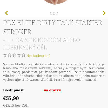
1
z 7
PDX ELITE DIRTY TALK STARTER
STROKER
- + + DARČEK KONDÓM ALEBO
LUBRIKAČNÝ GÉL
Neohodnotené
Vysoko hladká, realistická vnútorná vložka z Fanta Flesh, ktorá je
lemovaná masážnymi rebrami, nárazy a príjemnými textúrami,
splní vašej predstavu pri každom príraze. Pre plnoautomatické
vibrácie jednoducho stlačte tlačidlo na silnom dobíjacím motore a
vychutnajte si 10 vzorov vibrácií. Preskúmajte svoje možnosti!
Dostupnosť
na otázku
€55,90
€45,45 bez DPH