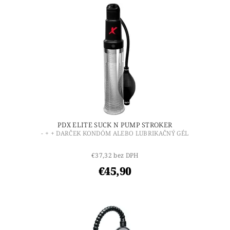
PDX ELITE SUCK N PUMP STROKER
- + + DARČEK KONDÓM ALEBO LUBRIKAČNÝ GÉL
€37,32 bez DPH
€45,90