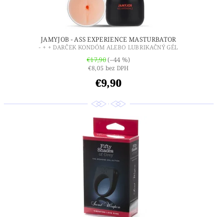
JAMYJOB - ASS EXPERIENCE MASTURBATOR
- + + DARČEK KONDÓM ALEBO LUBRIKAČNÝ GÉL
€17,90
(–44 %)
€8,05 bez DPH
€9,90