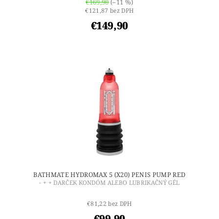
€169,90
(–11 %)
€121,87 bez DPH
€149,90
BATHMATE HYDROMAX 5 (X20) PENIS PUMP RED
- + + DARČEK KONDÓM ALEBO LUBRIKAČNÝ GÉL
€81,22 bez DPH
€99,90