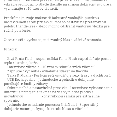
splní vašej predstavu pri každom príraze. Pre plnoautomatické
vibrácie jednoducho stlačte tlačidlo na silnom dobíjacím motore a
vychutnajte si 10 vzorov vibrácií.
Preskúmajte svoje možnosti! Robustné vonkajšie púzdro s
nastaviteľnou sacou prísavkou možno nastaviť na preferovanú
polohu (hands-free), alebo možno odstrániť vnútornú vložku pre
ručné potešenie.
Zatvorte oči a vychutnajte si zvodný hlas a vášnivé stonania.
funkcia:
Živá Fanta Flesh - super-mäkká Fanta Flesh napodobňuje pocit a
teplo skutočnej kože.
Intenzívne vibrácie - 10 vzorov stimulačných vibrácií.
Zapnutie / vypnutie - ovládanie stlačením tlačidla.
Talks & Moans - Funkcia reči umožňuje sexy frázy a dychtivosť.
USB Rechageable - Jednoduché a pohodlné dobíjanie
ponúkajúce hodiny zábavy.
Odnímateľná a nastaviteľná prísavka - Intenzívne výkonné sanie
umožňuje pripojenie takmer na všetky ploché plochy s
inovatívnou konštrukciou zámku pre extra silné
spojenie.
Jednoduché ovládanie pomocou 3 tlačidiel - Super silný
dobíjacie motor poskytuje kontrolu hlasu a vibrácií.