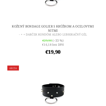
KOŽENÝ BONDAGE GOLIER S KRÚŽKOM A OCELOVYMI
NITMI
- + + DARČEK KONDÓM ALEBO LUBRIKAČNÝ GÉL
€29,90
(–33 %)
€16,18 bez DPH
€19,90
AKCIA