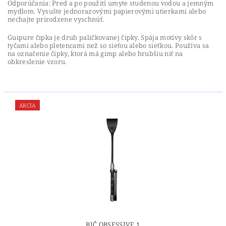
Odporúčania: Pred a po použití umyte studenou vodou a jemným
mydlom. Vysušte jednorazovými papierovými utierkami alebo
nechajte prirodzene vyschnúť.
Guipure čipka je druh paličkovanej čipky. Spája motívy skôr s
tyčami alebo pletencami než so sieťou alebo sieťkou. Používa sa
na označenie čipky, ktorá má gimp alebo hrubšiu niť na
obkreslenie vzoru.
AKCIA
BIČ OBSESSIVE 1