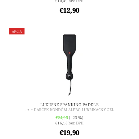
€10,49 bez DPH
€12,90
AKCIA
LUXUSNÉ SPANKING PADDLE
- + + DARČEK KONDÓM ALEBO LUBRIKAČNÝ GÉL
€24,90
(–20 %)
€16,18 bez DPH
€19,90