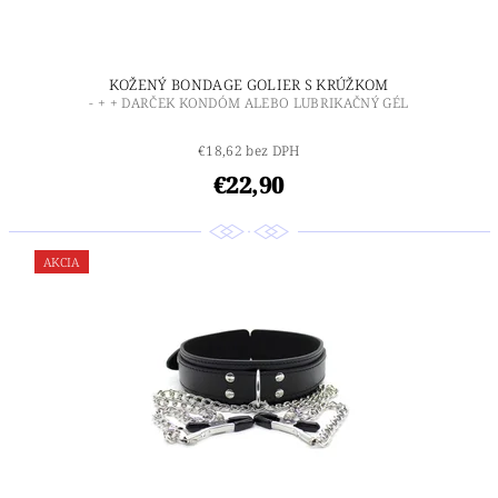
KOŽENÝ BONDAGE GOLIER S KRÚŽKOM
- + + DARČEK KONDÓM ALEBO LUBRIKAČNÝ GÉL
€18,62 bez DPH
€22,90
AKCIA