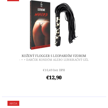
KOŽENÝ FLOGGER S LEOPARDÍM VZOROM
- + + DARČEK KONDÓM ALEBO LUBRIKAČNÝ GÉL
€10,49 bez DPH
€12,90
AKCIA