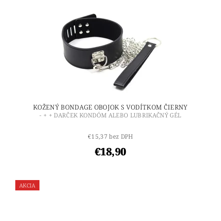
KOŽENÝ BONDAGE OBOJOK S VODÍTKOM ČIERNY
- + + DARČEK KONDÓM ALEBO LUBRIKAČNÝ GÉL
€15,37 bez DPH
€18,90
AKCIA