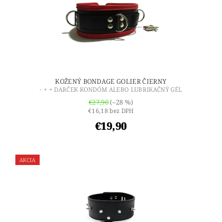
KOŽENÝ BONDAGE GOLIER ČIERNY
- + + DARČEK KONDÓM ALEBO LUBRIKAČNÝ GÉL
€27,90
(–28 %)
€16,18 bez DPH
€19,90
AKCIA