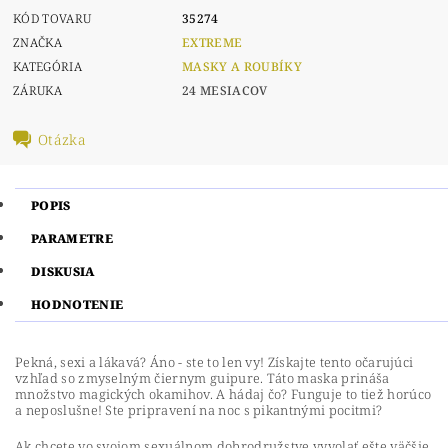
KÓD TOVARU
35274
ZNAČKA
EXTREME
KATEGÓRIA
MASKY A ROUBÍKY
ZÁRUKA
24 MESIACOV
Otázka
POPIS
PARAMETRE
DISKUSIA
HODNOTENIE
Pekná, sexi a lákavá? Áno - ste to len vy! Získajte tento očarujúci
vzhľad so zmyselným čiernym guipure. Táto maska ​​prináša
množstvo magických okamihov. A hádaj čo? Funguje to tiež horúco
a neposlušne! Ste pripravení na noc s pikantnými pocitmi?
Ak chcete vo svojom sexuálnom dobrodružstve vyvolať ešte väčšie