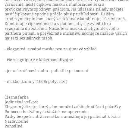
vzrušenie, noste čipkovú masku s mimoriadne sexi a
provokatívnym spodným prádlom. Na udržanie nálady môžete
nosiť čipkované spodné prádlo plné priehľadnosti. Ďalším
erotickým doplnkom, ktorý sa dokonale kombinuje, sú sexi putá.
Kombinujte čipkovú masku s putami, aby ste zviedli hru
zvádzania do extrému. Nasaďte si masku, znehybnite svojho
partnera putami a prevezmite iniciatívu nočnej realizácie vašich
najsexi sexuálnych túžob.
- elegantná, zvodná maska ​​pre zaujímavý vzhľad
- čierne guipure v koketnom dizajne
- jemná saténová stuha - pohodlie pri nosení
- mäkké tkaniny (100% polyester)
Čierna farba
Jedinečná veľkosť
Elegantný dizajn, ktorý vám umožní zahliadnuť časti pokožky
Pomocou hodvábnych stužiek na upevnenie
Pásky bezpečne držia masku a umožňujú jej priliehať k tvári.
Nastaviteľné
Pohodlné