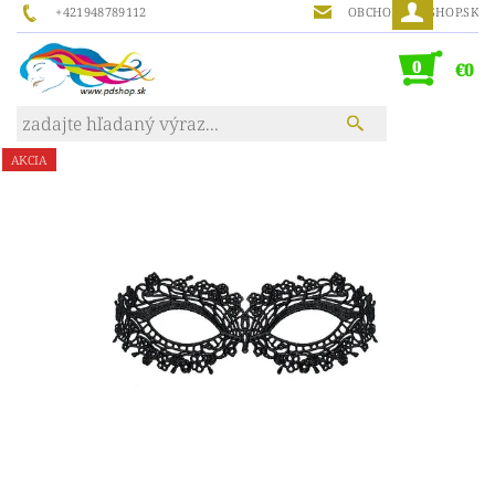
+421948789112
OBCHOD@PDSHOP.SK
0
€0
AKCIA