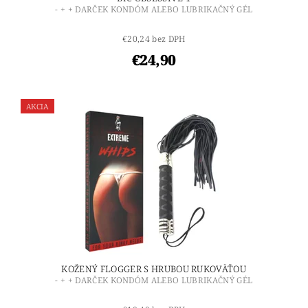
- + + DARČEK KONDÓM ALEBO LUBRIKAČNÝ GÉL
€20,24 bez DPH
€24,90
AKCIA
KOŽENÝ FLOGGER S HRUBOU RUKOVÄŤOU
- + + DARČEK KONDÓM ALEBO LUBRIKAČNÝ GÉL