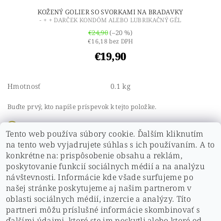
KOŽENÝ GOLIER SO SVORKAMI NA BRADAVKY
- + + DARČEK KONDÓM ALEBO LUBRIKAČNÝ GÉL
€24,90
(–20 %)
€16,18 bez DPH
€19,90
Hmotnosť
0.1 kg
Buďte prvý, kto napíše príspevok k tejto položke.
Pridať komentár
Tento web používa súbory cookie. Ďalším kliknutím
Buďte prvý, kto napíše príspevok k tejto položke.
na tento web vyjadrujete súhlas s ich používaním. A to
konkrétne na: prispôsobenie obsahu a reklám,
Pridať hodnotenie
poskytovanie funkcií sociálnych médií a na analýzu
návštevnosti. Informácie kde všade surfujeme po
našej stránke poskytujeme aj našim partnerom v
oblasti sociálnych médií, inzercie a analýzy. Títo
partneri môžu príslušné informácie skombinovať s
ďalšími údajmi, ktoré ste im poskytli alebo ktoré od