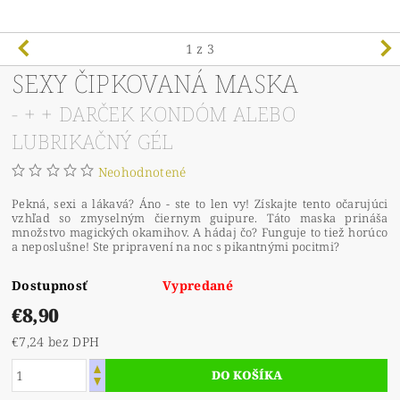
1
z 3
SEXY ČIPKOVANÁ MASKA
- + + DARČEK KONDÓM ALEBO
LUBRIKAČNÝ GÉL
Neohodnotené
Pekná, sexi a lákavá? Áno - ste to len vy! Získajte tento očarujúci
vzhľad so zmyselným čiernym guipure. Táto maska ​​prináša
množstvo magických okamihov. A hádaj čo? Funguje to tiež horúco
a neposlušne! Ste pripravení na noc s pikantnými pocitmi?
Dostupnosť
Vypredané
€8,90
€7,24 bez DPH