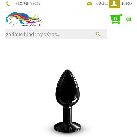
+421948789112
OBCHOD@PDSHOP.SK
0
€0