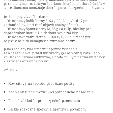
partnera
týmto rozkošným šperkom
, ktorého plochá základňa v
tvare diamantu
umožňuje dobrú oporu a
bezpečné používanie.
Je dostupný v 3 veľkostiach:
– Diamantový kolík čierny S, 53 g / 0,12 lp, vhodný pre
začiatočníkov, ktorí chcú objaviť análny pôžitok
– Diamantový špunt čierny M, 88 g / 0,19 lp, ideálny pre
dobrodruhov, ktorí túžia obohatiť svoje zážitky
– Diamantová zátka čierna L, 160 g / 0,35 lp, určená pre
najskúsenejších hľadajúcich extrémne pocity.
Jeho zaoblený tvar umožňuje
jemné vkladanie.
Len
nezabudnite
pridať
lubrikačný gél na vodnej báze. Jeho
kov
ho robí termoreaktívnym, a preto citlivým
na zmeny teploty
-
zaručené extrémne pocity.
VÝHODY
:
Kov citlivý na teplotu pre rôzne pocity
Zaoblený tvar umožňujúci jednoduché nasadenie
Plochá základňa pre bezpečnú penetráciu
Lesklé rozkošné šperky, elegantné s pôvabom