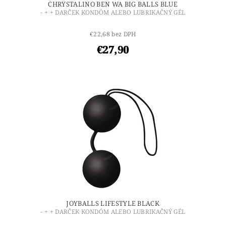
CHRYSTALINO BEN WA BIG BALLS BLUE
- + + DARČEK KONDÓM ALEBO LUBRIKAČNÝ GÉL
€22,68 bez DPH
€27,90
JOYBALLS LIFESTYLE BLACK
- + + DARČEK KONDÓM ALEBO LUBRIKAČNÝ GÉL