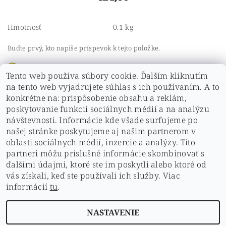
Hmotnosť
0.1 kg
Buďte prvý, kto napíše príspevok k tejto položke.
Pridať komentár
Tento web používa súbory cookie. Ďalším kliknutím
Buďte prvý, kto napíše príspevok k tejto položke.
na tento web vyjadrujete súhlas s ich používaním. A to
konkrétne na: prispôsobenie obsahu a reklám,
Pridať hodnotenie
poskytovanie funkcií sociálnych médií a na analýzu
návštevnosti. Informácie kde všade surfujeme po
našej stránke poskytujeme aj našim partnerom v
oblasti sociálnych médií, inzercie a analýzy. Títo
partneri môžu príslušné informácie skombinovať s
ďalšími údajmi, ktoré ste im poskytli alebo ktoré od
vás získali, keď ste používali ich služby. Viac
ochrana osobných údajov
|
Hodnotenie obchodu
|
informácií
tu
.
doprava a platby
|
Kontakt
|
obchodné podmienky
|
Cookies
NASTAVENIE