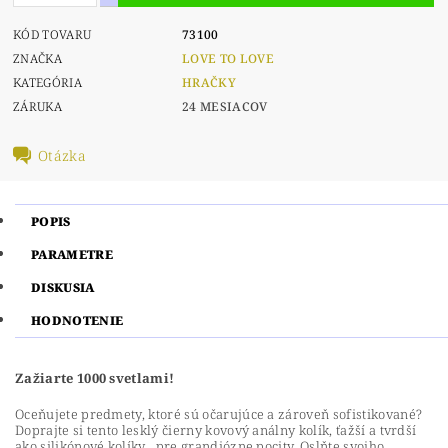
KÓD TOVARU
73100
ZNAČKA
LOVE TO LOVE
KATEGÓRIA
HRAČKY
ZÁRUKA
24 MESIACOV
Otázka
POPIS
PARAMETRE
DISKUSIA
HODNOTENIE
Zažiarte 1000 svetlami!
Oceňujete predmety, ktoré sú
očarujúce a zároveň sofistikované?
Doprajte si
tento lesklý čierny kovový análny kolík,
ťažší a tvrdší
ako silikónové kolíky
, pre
grandiózne pocity. Oslňte
svojho