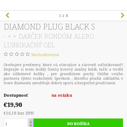
1
z 8
DIAMOND PLUG BLACK S
- + + DARČEK KONDÓM ALEBO
LUBRIKAČNÝ GÉL
Neohodnotené
Oceňujete predmety, ktoré sú
očarujúce a zároveň sofistikované?
Doprajte si tento lesklý čierny kovový análny kolík, ťažší a tvrdší
ako silikónové kolíky , pre grandiózne pocity. Oslňte svojho
partnera týmto rozkošným šperkom , ktorého plochá základňa v
tvare diamantu umožňuje dobrú oporu a bezpečné používanie.
Dostupnosť
na otázku
€19,90
€16,18 bez DPH