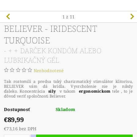
1
z 11
BELIEVER - IRIDESCENT
TURQUOISE
- + + DARČEK KONDÓM ALEBO
LUBRIKAČNÝ GÉL
Neohodnotené
Tak roztomilí a predsa taký charizmatický stimulátor klitorisu,
BELIEVER vám dá krídla. Vyvrcholenie nie je nikdy
ďaleko. Koncentrácia
sily
v takom
ergonomickom
tele , to je
dôvod veriť spoločnosti Believer.
Dostupnosť
Skladom
€89,99
€73,16 bez DPH