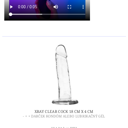
XRAY CLEAR COCK 18 CM X 4 CM
- + + DARČEK KONDÓM ALEBO LUBRIKAČNÝ GÉL