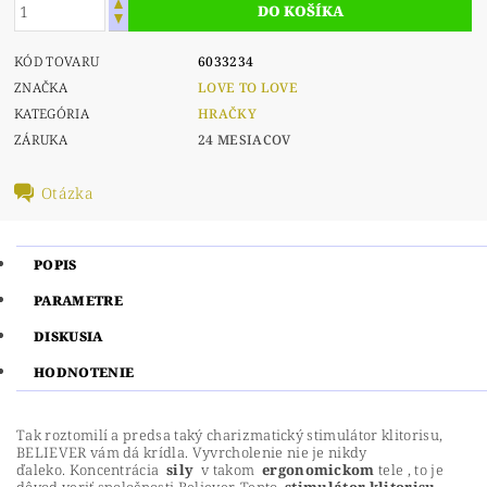
KÓD TOVARU
6033234
ZNAČKA
LOVE TO LOVE
KATEGÓRIA
HRAČKY
ZÁRUKA
24 MESIACOV
Otázka
POPIS
PARAMETRE
DISKUSIA
HODNOTENIE
Tak roztomilí a predsa taký charizmatický stimulátor klitorisu,
BELIEVER vám dá krídla.
Vyvrcholenie nie je nikdy
ďaleko.
Koncentrácia
sily
v takom
ergonomickom
tele , to je