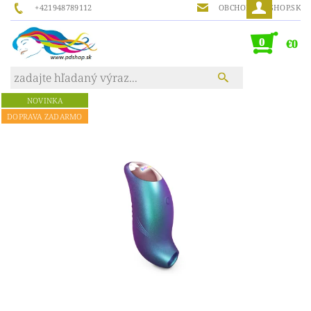
+421948789112
OBCHOD@PDSHOP.SK
0
€0
NOVINKA
DOPRAVA ZADARMO