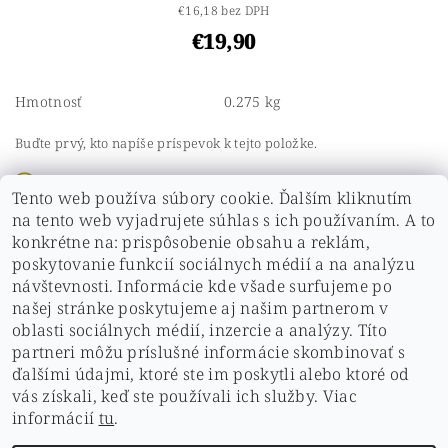
€16,18 bez DPH
€19,90
Hmotnosť
0.275 kg
Buďte prvý, kto napíše príspevok k tejto položke.
Pridať komentár
Tento web používa súbory cookie. Ďalším kliknutím
Buďte prvý, kto napíše príspevok k tejto položke.
na tento web vyjadrujete súhlas s ich používaním. A to
konkrétne na: prispôsobenie obsahu a reklám,
Pridať hodnotenie
poskytovanie funkcií sociálnych médií a na analýzu
návštevnosti. Informácie kde všade surfujeme po
našej stránke poskytujeme aj našim partnerom v
oblasti sociálnych médií, inzercie a analýzy. Títo
partneri môžu príslušné informácie skombinovať s
ďalšími údajmi, ktoré ste im poskytli alebo ktoré od
vás získali, keď ste používali ich služby. Viac
ochrana osobných údajov
|
Hodnotenie obchodu
|
informácií
tu
.
doprava a platby
|
Kontakt
|
obchodné podmienky
|
Cookies