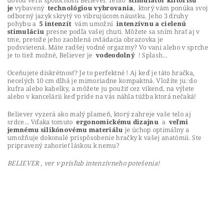
dôvod veriť spoločnosti Believer.
Tento
stimulátor klitorisu
je
vybavený
technológiou vybrovania
, ktorý vám ponúka svoj
odborný jazyk skrytý vo vibrujúcom náustku.
Jeho 3 druhy
pohybu a
5 intenzít
vám umožní
intenzívnu a cielenú
stimuláciu
presne podľa vašej chuti.
Môžete sa sním hrať aj v
tme, pretože jeho zaoblená ovládacia obrazovka je
podsvietená.
Máte radšej vodné orgazmy?
Vo vani alebo v sprche
je to tiež možné, Believer je
vodeodolný
!
Splash…
Oceňujete diskrétnosť?
Je to perfektné !
Aj keď je táto hračka,
necelých 10 cm dlhá je mimoriadne kompaktná.
Vložíte ju: do
kufra alebo kabelky, a môžete ju použiť cez víkend, na výlete
alebo v kancelárii keď príde na vás náhla túžba ktorá nečaká!
Believer vyzerá ako malý plameň, ktorý zahreje vaše telo aj
srdce... Vďaka tomuto
ergonomickému dizajnu
a
veľmi
jemnému silikónovému materiálu
je úchop optimálny a
umožňuje dokonalé prispôsobenie hračky k vašej anatómii.
Ste
p
ripravený zahorieť láskou k nemu?
BELIEVER , ver v prísľub intenzívneho potešenia!