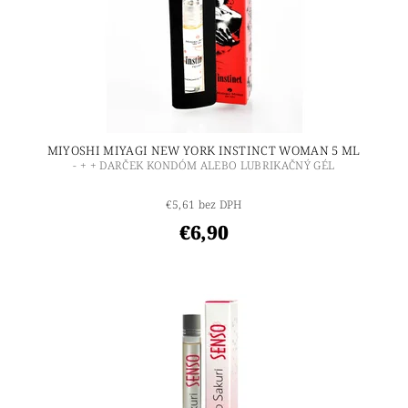
MIYOSHI MIYAGI NEW YORK INSTINCT WOMAN 5 ML
- + + DARČEK KONDÓM ALEBO LUBRIKAČNÝ GÉL
€5,61 bez DPH
€6,90