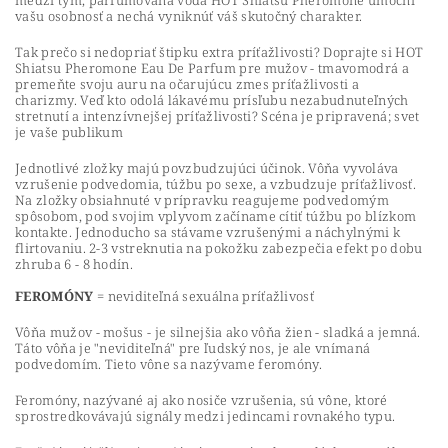
medzi tým, parfumovaná voda HOT Shiatsu Pheromone umocní
vašu osobnosť a nechá vyniknúť váš skutočný charakter.
Tak prečo si nedopriať štipku extra príťažlivosti?
Doprajte si HOT
Shiatsu Pheromone Eau De Parfum pre mužov - tmavomodrá a
premeňte svoju auru na očarujúcu zmes príťažlivosti a
charizmy.
Veď kto odolá lákavému prísľubu nezabudnuteľných
stretnutí a intenzívnejšej príťažlivosti?
Scéna je pripravená;
svet
je vaše publikum
Jednotlivé zložky majú povzbudzujúci účinok. Vôňa vyvoláva
vzrušenie podvedomia, túžbu po sexe, a vzbudzuje príťažlivosť.
Na zložky obsiahnuté v prípravku reagujeme podvedomým
spôsobom, pod svojim vplyvom začíname cítiť túžbu po blízkom
kontakte. Jednoducho sa stávame vzrušenými a náchylnými k
flirtovaniu. 2-3 vstreknutia na pokožku zabezpečia efekt po dobu
zhruba 6 - 8 hodín.
FEROMÓNY
= neviditeľná sexuálna príťažlivosť
Vôňa mužov - mošus - je silnejšia ako vôňa žien - sladká a jemná.
Táto vôňa je "neviditeľná" pre ľudský nos, je ale vnímaná
podvedomím. Tieto vône sa nazývame feromóny.
Feromóny, nazývané aj ako nosiče vzrušenia, sú vône, ktoré
sprostredkovávajú signály medzi jedincami rovnakého typu.