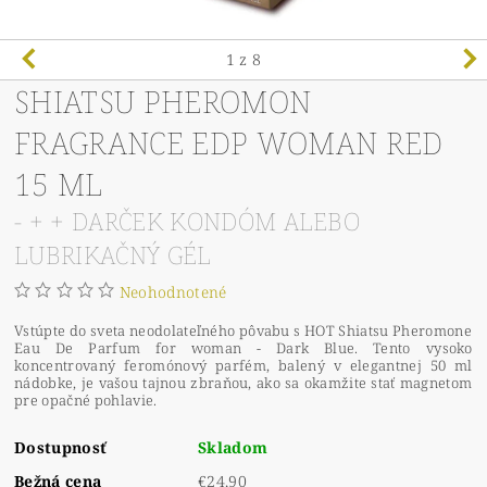
1
z 8
SHIATSU PHEROMON
FRAGRANCE EDP WOMAN RED
15 ML
- + + DARČEK KONDÓM ALEBO
LUBRIKAČNÝ GÉL
Neohodnotené
Vstúpte do sveta neodolateľného pôvabu s HOT Shiatsu Pheromone
Eau De Parfum for woman - Dark Blue.
Tento vysoko
koncentrovaný feromónový parfém, balený v elegantnej 50 ml
nádobke, je vašou tajnou zbraňou, ako sa okamžite stať magnetom
pre opačné pohlavie.
Dostupnosť
Skladom
Bežná cena
€24,90