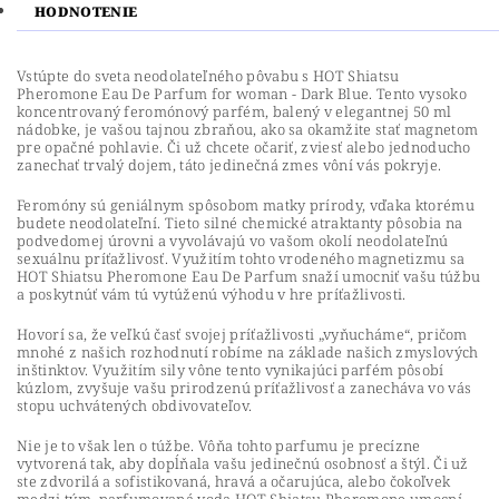
HODNOTENIE
Vstúpte do sveta neodolateľného pôvabu s HOT Shiatsu
Pheromone Eau De Parfum for woman - Dark Blue.
Tento vysoko
koncentrovaný feromónový parfém, balený v elegantnej 50 ml
nádobke, je vašou tajnou zbraňou, ako sa okamžite stať magnetom
pre opačné pohlavie.
Či už chcete očariť, zviesť alebo jednoducho
zanechať trvalý dojem, táto jedinečná zmes vôní vás pokryje.
Feromóny sú geniálnym spôsobom matky prírody, vďaka ktorému
budete neodolateľní.
Tieto silné chemické atraktanty pôsobia na
podvedomej úrovni a vyvolávajú vo vašom okolí neodolateľnú
sexuálnu príťažlivosť.
Využitím tohto vrodeného magnetizmu sa
HOT Shiatsu Pheromone Eau De Parfum snaží umocniť vašu túžbu
a poskytnúť vám tú vytúženú výhodu v hre príťažlivosti.
Hovorí sa, že veľkú časť svojej príťažlivosti „vyňucháme“, pričom
mnohé z našich rozhodnutí robíme na základe našich zmyslových
inštinktov.
Využitím sily vône tento vynikajúci parfém pôsobí
kúzlom, zvyšuje vašu prirodzenú príťažlivosť a zanecháva vo vás
stopu uchvátených obdivovateľov.
Nie je to však len o túžbe.
Vôňa tohto parfumu je precízne
vytvorená tak, aby dopĺňala vašu jedinečnú osobnosť a štýl.
Či už
ste zdvorilá a sofistikovaná, hravá a očarujúca, alebo čokoľvek