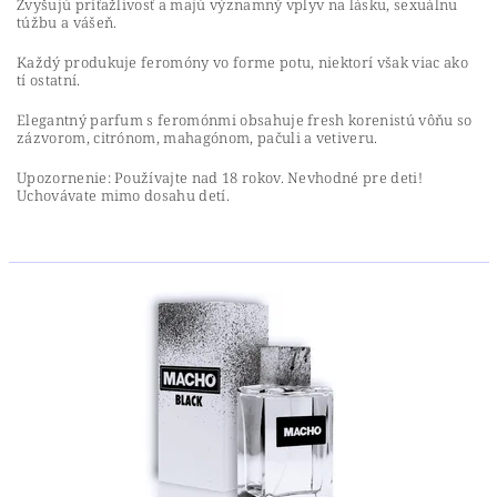
Zvyšujú príťažlivosť a majú významný vplyv na lásku, sexuálnu
túžbu a vášeň.
Každý produkuje feromóny vo forme potu, niektorí však viac ako
tí ostatní.
Elegantný parfum s feromónmi obsahuje fresh korenistú vôňu so
zázvorom, citrónom, mahagónom, pačuli a vetiveru.
Upozornenie: Používajte nad 18 rokov. Nevhodné pre deti!
Uchovávate mimo dosahu detí.