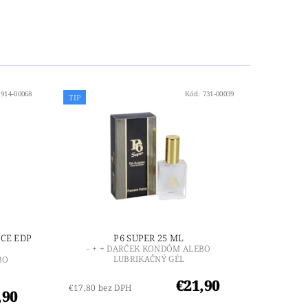
:
914-00068
Kód:
731-00039
TIP
CE EDP
P6 SUPER 25 ML
- + + DARČEK KONDÓM ALEBO
LUBRIKAČNÝ GÉL
BO
€21,90
€17,80 bez DPH
,90