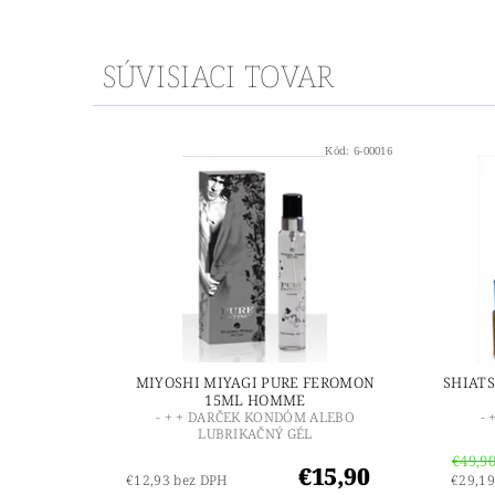
SÚVISIACI TOVAR
Kód:
6-00016
MIYOSHI MIYAGI PURE FEROMON
SHIAT
15ML HOMME
- + + DARČEK KONDÓM ALEBO
-
LUBRIKAČNÝ GÉL
€49,9
€15,90
€12,93 bez DPH
€29,19