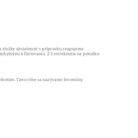
Na zložky obsiahnuté v prípravku reagujeme
hylnými k flirtovaniu. 2-3 vstreknutia na pokožku
odvedomím. Tieto vône sa nazývame feromóny.