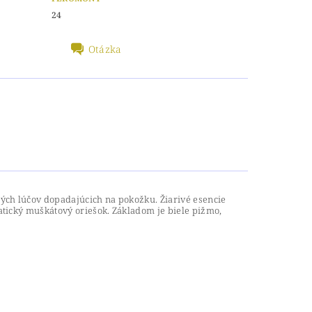
24
Otázka
ných lúčov dopadajúcich na pokožku.
Žiarivé esencie
atický muškátový oriešok.
Základom je biele pižmo,