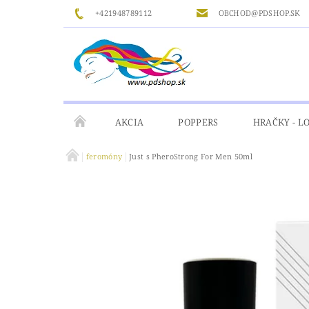
+421948789112
OBCHOD@PDSHOP.SK
AKCIA
POPPERS
HRAČKY - L
feromóny
Just s PheroStrong For Men 50ml
GÉLY
MASÁŽ
ČISTENIE A DEZINFIKÁ