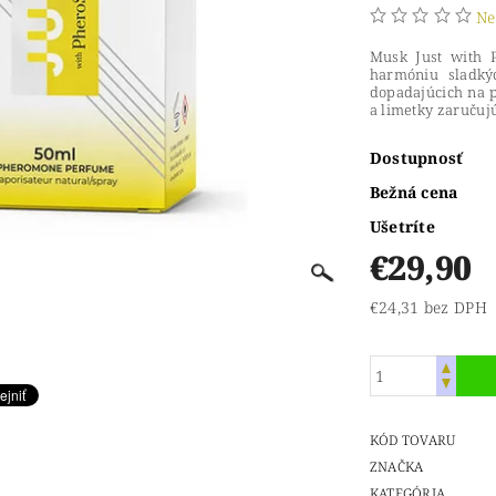
Ne
Musk Just with 
harmóniu sladký
dopadajúcich na 
a limetky zaručuj
Dostupnosť
Bežná cena
Ušetríte
€29,90
€24,31 bez DPH
KÓD TOVARU
ZNAČKA
KATEGÓRIA