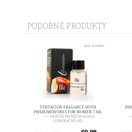
PODOBNÉ PRODUKTY
Kód:
D-525362
TENTACION FRAGANCE WITH
PH
PHEROMONONES FOR WOMEN 7 ML
- + + DARČEK KONDÓM ALEBO
-
LUBRIKAČNÝ GÉL
€9,90