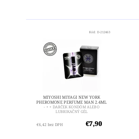
Kód:
D-212463
MIYOSHI MIYAGI NEW YORK
PHEROMONE PERFUME MAN 2.4ML
- + + DARČEK KONDÓM ALEBO
LUBRIKAČNÝ GÉL
€7,90
€6,42 bez DPH