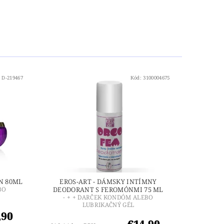
:
D-219467
Kód:
3100004675
N 80ML
EROS-ART - DÁMSKY INTÍMNY
BO
DEODORANT S FEROMÓNMI 75 ML
- + + DARČEK KONDÓM ALEBO
LUBRIKAČNÝ GÉL
,90
€14,90