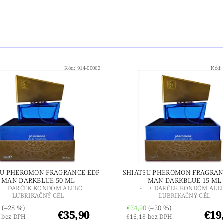
Kód:
914-00062
Kód
SU PHEROMON FRAGRANCE EDP
SHIATSU PHEROMON FRAGRAN
MAN DARKBLUE 50 ML
MAN DARKBLUE 15 ML
 + + DARČEK KONDÓM ALEBO
- + + DARČEK KONDÓM ALE
LUBRIKAČNÝ GÉL
LUBRIKAČNÝ GÉL
0
(–28 %)
€24,90
(–20 %)
€35,90
€19
 bez DPH
€16,18 bez DPH