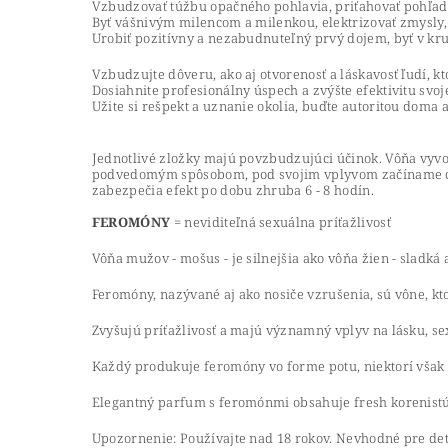
Vzbudzovať túžbu opačného pohlavia, priťahovať pohľady
Byť vášnivým milencom a milenkou, elektrizovať zmysly,
Urobiť pozitívny a nezabudnuteľný prvý dojem, byť v k
Vzbudzujte dôveru, ako aj otvorenosť a láskavosť ľudí, kt
Dosiahnite profesionálny úspech a zvýšte efektivitu svoj
Užite si rešpekt a uznanie okolia, buďte autoritou doma 
Jednotlivé zložky majú povzbudzujúci účinok. Vôňa vyvo
podvedomým spôsobom, pod svojim vplyvom začíname cíti
zabezpečia efekt po dobu zhruba 6 - 8 hodín.
FEROMÓNY
= neviditeľná sexuálna príťažlivosť
Vôňa mužov - mošus - je silnejšia ako vôňa žien - sladk
Feromóny, nazývané aj ako nosiče vzrušenia, sú vône, k
Zvyšujú príťažlivosť a majú významný vplyv na lásku, se
Každý produkuje feromóny vo forme potu, niektorí však vi
Elegantný parfum s feromónmi obsahuje fresh korenistú
Upozornenie: Používajte nad 18 rokov. Nevhodné pre de