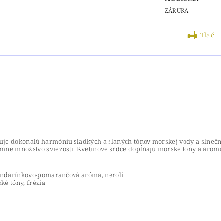
ZÁRUKA
Tlač
uje dokonalú harmóniu sladkých a slaných tónov morskej vody a slneč
émne množstvo sviežosti.
Kvetinové srdce dopĺňajú morské tóny a arom
mandarínkovo-pomarančová aróma, neroli
ké tóny, frézia