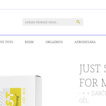
OVE TOYS
BDSM
ORGAZMUS
AFRODIZIAKA
CIA
PRE MOLETKY
DOPRAVA A PLATBY
KONTAKT
JUST
FOR 
- + + DA
GÉL