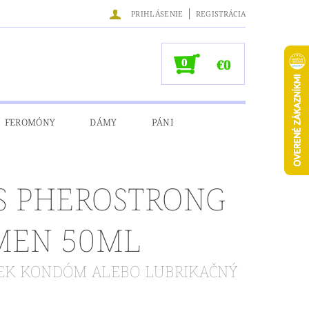
|
PRIHLÁSENIE
REGISTRÁCIA
0
€0
FEROMÓNY
DÁMY
PÁNI
NÉ ÚDAJE
 S PHEROSTRONG
MEN 50ML
RČEK KONDÓM ALEBO LUBRIKAČNÝ