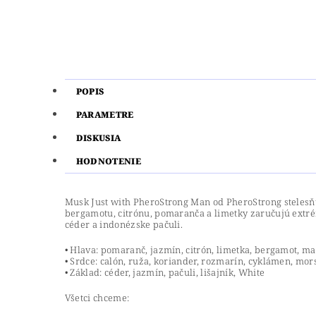
POPIS
PARAMETRE
DISKUSIA
HODNOTENIE
Musk Just with PheroStrong Man od PheroStrong stelesň
bergamotu, citrónu, pomaranča a limetky zaručujú extr
céder a indonézske pačuli.
• Hlava: pomaranč, jazmín, citrón, limetka, bergamot, 
• Srdce: calón, ruža, koriander, rozmarín, cyklámen, mors
• Základ: céder, jazmín, pačuli, lišajník, White
Všetci chceme: