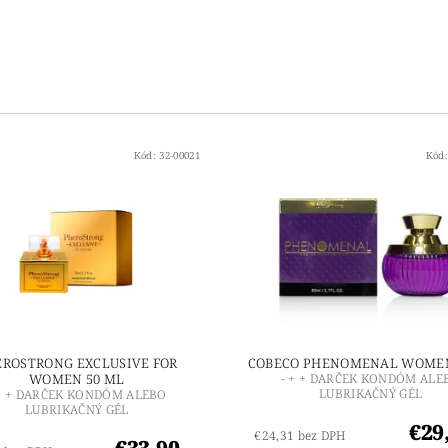
Kód:
32-00021
Kód
EROSTRONG EXCLUSIVE FOR
COBECO PHENOMENAL WOME
WOMEN 50 ML
- + + DARČEK KONDÓM ALE
LUBRIKAČNÝ GÉL
 + + DARČEK KONDÓM ALEBO
LUBRIKAČNÝ GÉL
€29
€24,31 bez DPH
€33,90