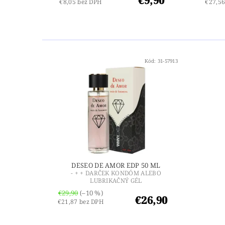
€8,05 bez DPH
€27,56
Kód:
31-57913
DESEO DE AMOR EDP 50 ML
- + + DARČEK KONDÓM ALEBO
LUBRIKAČNÝ GÉL
€29,90
(–10 %)
€26,90
€21,87 bez DPH