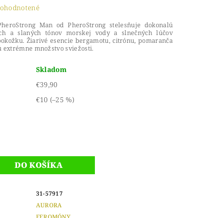
ohodnotené
PheroStrong Man od PheroStrong stelesňuje dokonalú
ch a slaných tónov morskej vody a slnečných lúčov
pokožku.
Žiarivé esencie bergamotu, citrónu, pomaranča
ú extrémne množstvo sviežosti.
Skladom
€39,90
€10
(–25 %)
31-57917
AURORA
FEROMÓNY