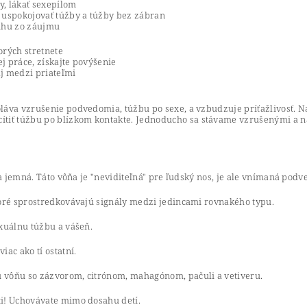
, lákať sexepílom
 uspokojovať túžby a túžby bez zábran
ruhu zo záujmu
orých stretnete
ej práce, získajte povýšenie
aj medzi priateľmi
láva vzrušenie podvedomia, túžbu po sexe, a vzbudzuje príťažlivosť. 
ť túžbu po blízkom kontakte. Jednoducho sa stávame vzrušenými a nác
á a jemná. Táto vôňa je "neviditeľná" pre ľudský nos, je ale vnímaná p
toré sprostredkovávajú signály medzi jedincami rovnakého typu.
xuálnu túžbu a vášeň.
ac ako tí ostatní.
 vôňu so zázvorom, citrónom, mahagónom, pačuli a vetiveru.
ti! Uchovávate mimo dosahu detí.