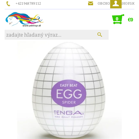
+421948789112
OBCHOD@PDSHOP.SK
0
€0