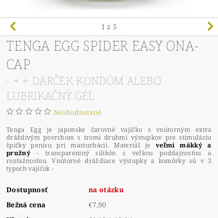
1
z 5
TENGA EGG SPIDER EASY ONA-
CAP
- + + DARČEK KONDÓM ALEBO
LUBRIKAČNÝ GÉL
Neohodnotené
Tenga Egg je japonske čarovné vajíčko s vnútorným extra
dráždivým povrchom s tromi druhmi výstupkov pre stimuláciu
špičky penisu pri masturbácii. Materiál je
veľmi mäkký a
pružný
- transparentný silikón s veľkou poddajnosťou a
rozťažnosťou. Vnútorné dráždiace výstupky a komôrky sú v 3
typoch vajíčok -
Dostupnosť
na otázku
Bežná cena
€7,90