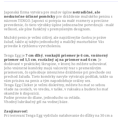
Japonská firma vytvára pre mužov úplne
netradičné, ale
neskutočne účinné pomôcky
pre dráždenie mužského penisu s
názvom TENGO. Japonci si potrpia na malé rozmery a precízne
prevedenie, čo tieto výrobky úplne jednoznačne potvrdzujú - malé
veľkostí, ale plne funkčný s premysleným designom.
Mužský penis je veľmi citlivý, ale najcitlivejšie časťou je práve
žaluď, takže aj takýto jednoduchý a maličký masturbátor Vás
privedie k rýchlemu vyvrcholeniu.
Tenga Egg je
7 cm dlhý
,
vonkajší priemer je 6 cm, vnútorný
priemer od 1,5 cm
,
rozťažný aj na priemer nad 6 cm
. Je
dodávané v praktickej škrupine, v ktorej ho môžete uchovávať.
Jeho vnútorné komôrky majú valcovitý tvar s premenlivým
priemerom, čo spôsobuje intenzívne dráždenie pri prechode cez
prechod žaluďa. Tieto komôrky navyše vytvárajú podtlak, takže sa
vám prisáva na penis a tým napodobňuje orálny sex.
Tenga Egg Clicker je veľmi diskrétny, môžete ho mať so sebou
všade na cestách, vo vrecku, v taške, v ruksaku a budete ho mať
okamžite k dispozícii.
Padne presne do dlane, jednoducho sa ovláda.
Vhodný lubrikačný gél na vodnej báze.
Zaujímavosť:
Pri testovaní Tenga Egg vydržalo naťahovanie do dĺžky na 30 cm a