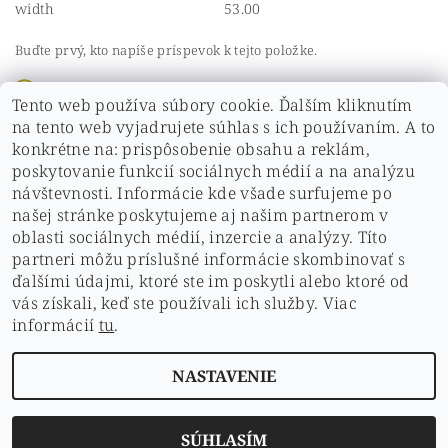
width
53.00
Buďte prvý, kto napíše príspevok k tejto položke.
Pridať komentár
Tento web používa súbory cookie. Ďalším kliknutím
Buďte prvý, kto napíše príspevok k tejto položke.
na tento web vyjadrujete súhlas s ich používaním. A to
konkrétne na: prispôsobenie obsahu a reklám,
Pridať hodnotenie
poskytovanie funkcií sociálnych médií a na analýzu
návštevnosti. Informácie kde všade surfujeme po
našej stránke poskytujeme aj našim partnerom v
oblasti sociálnych médií, inzercie a analýzy. Títo
partneri môžu príslušné informácie skombinovať s
ďalšími údajmi, ktoré ste im poskytli alebo ktoré od
vás získali, keď ste používali ich služby. Viac
ochrana osobných údajov
|
Hodnotenie obchodu
|
informácií
tu
.
doprava a platby
|
Kontakt
|
obchodné podmienky
|
Cookies
NASTAVENIE
2026 © pdshop.sk, všetky práva vyhradené
Vytvoril Shoptet
SÚHLASÍM