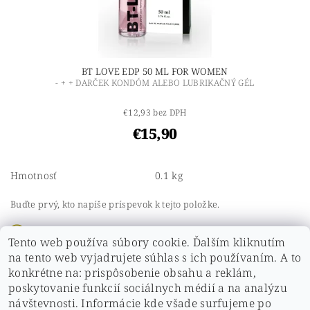
BT LOVE EDP 50 ML FOR WOMEN
- + + DARČEK KONDÓM ALEBO LUBRIKAČNÝ GÉL
€12,93 bez DPH
€15,90
Hmotnosť
0.1 kg
Buďte prvý, kto napíše príspevok k tejto položke.
Pridať komentár
Tento web používa súbory cookie. Ďalším kliknutím
Buďte prvý, kto napíše príspevok k tejto položke.
na tento web vyjadrujete súhlas s ich používaním. A to
konkrétne na: prispôsobenie obsahu a reklám,
Pridať hodnotenie
poskytovanie funkcií sociálnych médií a na analýzu
návštevnosti. Informácie kde všade surfujeme po