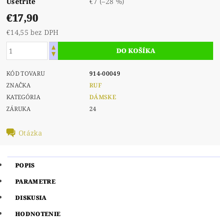
Ušetríte
€7
(–28 %)
€17,90
€14,55 bez DPH
KÓD TOVARU
914-00049
ZNAČKA
RUF
KATEGÓRIA
DÁMSKE
ZÁRUKA
24
Otázka
POPIS
PARAMETRE
DISKUSIA
HODNOTENIE