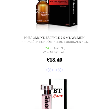
PHEROMONE ESSENCE 7.5 ML WOMEN
- + + DARČEK KONDÓM ALEBO LUBRIKAČNÝ GÉL
€24,90
(–26 %)
€14,96 bez DPH
€18,40