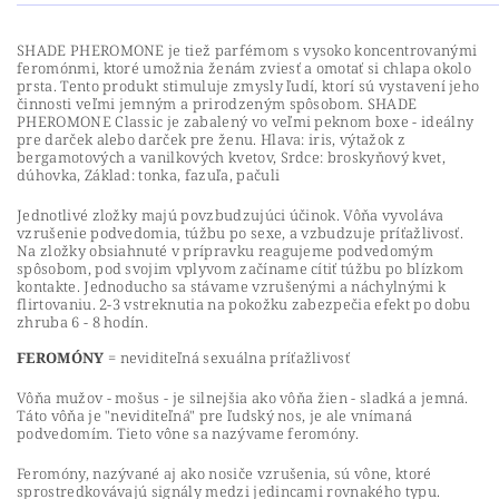
SHADE PHEROMONE je tiež parfémom s vysoko koncentrovanými
feromónmi, ktoré umožnia ženám zviesť a omotať si chlapa okolo
prsta. Tento produkt stimuluje zmysly ľudí, ktorí sú vystavení jeho
činnosti veľmi jemným a prirodzeným spôsobom. SHADE
PHEROMONE Classic je zabalený vo veľmi peknom boxe - ideálny
pre darček alebo darček pre ženu. Hlava: iris, výtažok z
bergamotových a vanilkových kvetov, Srdce: broskyňový kvet,
dúhovka, Základ: tonka, fazuľa, pačuli
Jednotlivé zložky majú povzbudzujúci účinok. Vôňa vyvoláva
vzrušenie podvedomia, túžbu po sexe, a vzbudzuje príťažlivosť.
Na zložky obsiahnuté v prípravku reagujeme podvedomým
spôsobom, pod svojim vplyvom začíname cítiť túžbu po blízkom
kontakte. Jednoducho sa stávame vzrušenými a náchylnými k
flirtovaniu. 2-3 vstreknutia na pokožku zabezpečia efekt po dobu
zhruba 6 - 8 hodín.
FEROMÓNY
= neviditeľná sexuálna príťažlivosť
Vôňa mužov - mošus - je silnejšia ako vôňa žien - sladká a jemná.
Táto vôňa je "neviditeľná" pre ľudský nos, je ale vnímaná
podvedomím. Tieto vône sa nazývame feromóny.
Feromóny, nazývané aj ako nosiče vzrušenia, sú vône, ktoré
sprostredkovávajú signály medzi jedincami rovnakého typu.