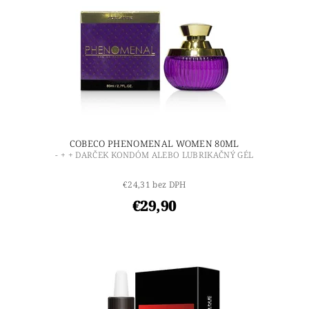
COBECO PHENOMENAL WOMEN 80ML
- + + DARČEK KONDÓM ALEBO LUBRIKAČNÝ GÉL
€24,31 bez DPH
€29,90