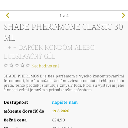
1
z 4
SHADE PHEROMONE CLASSIC 30
ML
- + + DARČEK KONDÓM ALEBO
LUBRIKAČNÝ GÉL
Neohodnotené
SHADE PHEROMONE je tiež parfémom s vysoko koncentrovanými
feromónmi, ktoré umožnia ženám zviesť a omotať si chlapa okolo
prsta. Tento produkt stimuluje zmysly ľudí, ktorí sú vystavení jeho
činnosti veľmi jemným a prirodzeným spôsobom.
Dostupnosť
napíšte nám
Môžeme doručiť do
19.8.2026
Bežná cena
€24,90