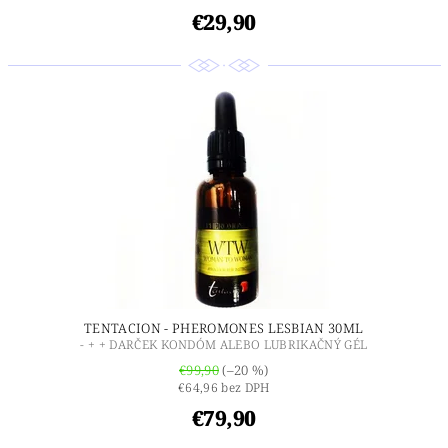
€29,90
TENTACION - PHEROMONES LESBIAN 30ML
- + + DARČEK KONDÓM ALEBO LUBRIKAČNÝ GÉL
€99,90
(–20 %)
€64,96 bez DPH
€79,90