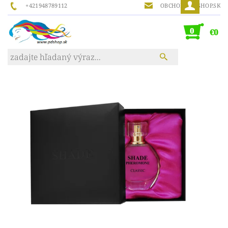
+421948789112
OBCHOD@PDSHOP.SK
0
€0