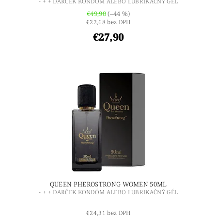
- + + DARČEK KONDÓM ALEBO LUBRIKAČNÝ GÉL
€49,90
(–44 %)
€22,68 bez DPH
€27,90
QUEEN PHEROSTRONG WOMEN 50ML
- + + DARČEK KONDÓM ALEBO LUBRIKAČNÝ GÉL
€24,31 bez DPH