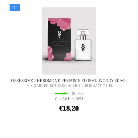
TIP
OBSESSIVE PHEROMONE PERFUME FLORAL-WOODY 30 ML
- + + DARČEK KONDÓM ALEBO LUBRIKAČNÝ GÉL
€24,90
(–26 %)
€14,80 bez DPH
€18,20