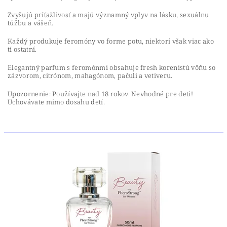
Zvyšujú príťažlivosť a majú významný vplyv na lásku, sexuálnu
túžbu a vášeň.
Každý produkuje feromóny vo forme potu, niektorí však viac ako
tí ostatní.
Elegantný parfum s feromónmi obsahuje fresh korenistú vôňu so
zázvorom, citrónom, mahagónom, pačuli a vetiveru.
Upozornenie: Používajte nad 18 rokov. Nevhodné pre deti!
Uchovávate mimo dosahu detí.