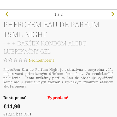
1
z 2
PHEROFEM EAU DE PARFUM
15ML NIGHT
- + + DARČEK KONDÓM ALEBO
LUBRIKAČNÝ GÉL
Neohodnotené
PheroFem Eau de Parfum Night je exkluzívna a zmyselná vôňa
inšpirovaná prirodzeným účinkom feromónov. Za neodolateľné
pokušenie . Tento unikátny parfum Eau de obsahuje vyváženú
kombináciu exkluzívnych zložiek s rovnakým zvodným efektom
ako feromóny.
Dostupnosť
Vypredané
€14,90
€12,11 bez DPH