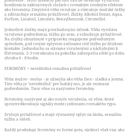
pokušenie . Tento unikátny parfum Eau de obsahuje vyváženú
kombináciu exkluzívnych zložiek s rovnakým zvodným efektom
ako feromóny. Zmyslová vôňa vzrušuje a stimuluje mužské túžby
a zdôrazňuje sexuálnu príťažlivosť. Zložky Alkohol Denat, Aqua,
Parfum, Linalool, Limonén, Benzylbenzoát, Citronellol.
Jednotlivé zložky majú povzbudzujúci účinok. Vôňa vyvoláva
vzrušenie podvedomia, túžbu po sexe, a vzbudzuje príťažlivosť.
Na zložky obsiahnuté v prípravku reagujeme podvedomým
spôsobom, pod svojim vplyvom začíname cítiť túžbu po blízkom
kontakte. Jednoducho sa stávame vzrušenými a náchylnými k
flirtovaniu. 2-3 vstreknutia na pokožku zabezpečia efekt po dobu
zhruba 6 - 8 hodín.
FEROMÓNY = neviditeľná sexuálna príťažlivosť
Vôňa mužov - mošus - je silnejšia ako vôňa žien - sladká a jemná.
Táto vôňa je "neviditeľná" pre ľudský nos, je ale vnímaná
podvedomím. Tieto vône sa nazývame feromóny.
Feromóny, nazývané aj ako nosiče vzrušenia, sú vône, ktoré
sprostredkovávajú signály medzi jedincami rovnakého typu.
Zvyšujú príťažlivosť a majú významný vplyv na lásku, sexuálnu
túžbu a vášeň.
Každý produkuje feromóny vo forme potu, niektorí však viac ako