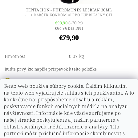
TENTACION - PHEROMONES LESBIAN 30ML
- + + DARČEK KONDÓM ALEBO LUBRIKAČNÝ GÉL
€99,90
(–20 %)
€64,96 bez DPH
€79,90
Hmotnosť
0.07 kg
Buďte prvý, kto napíše príspevok k tejto položke.
Pridať komentár
Tento web používa súbory cookie. Ďalším kliknutím
Buďte prvý, kto napíše príspevok k tejto položke.
na tento web vyjadrujete súhlas s ich používaním. A to
konkrétne na: prispôsobenie obsahu a reklám,
Pridať hodnotenie
poskytovanie funkcií sociálnych médií a na analýzu
návštevnosti. Informácie kde všade surfujeme po
našej stránke poskytujeme aj našim partnerom v
oblasti sociálnych médií, inzercie a analýzy. Títo
partneri môžu príslušné informácie skombinovať s