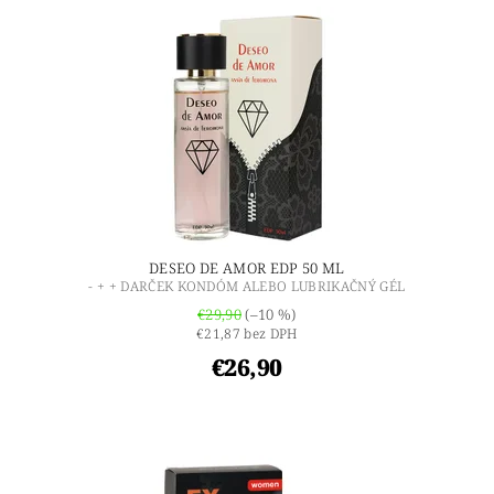
DESEO DE AMOR EDP 50 ML
- + + DARČEK KONDÓM ALEBO LUBRIKAČNÝ GÉL
€29,90
(–10 %)
€21,87 bez DPH
€26,90