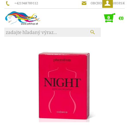
+421948789112
OBCHOD@PDSHOP.SK
0
€0