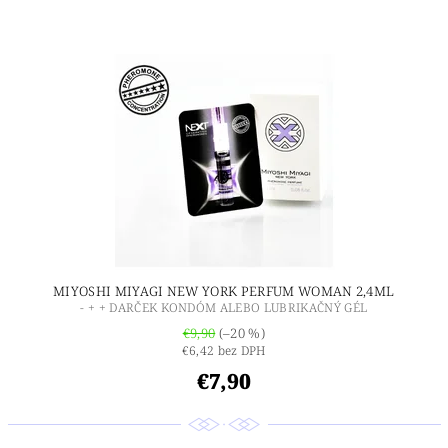
MIYOSHI MIYAGI NEW YORK PERFUM WOMAN 2,4ML
- + + DARČEK KONDÓM ALEBO LUBRIKAČNÝ GÉL
€9,90
(–20 %)
€6,42 bez DPH
€7,90