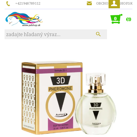
+421948789112
OBCHOD@PDSHOP.SK
0
€0