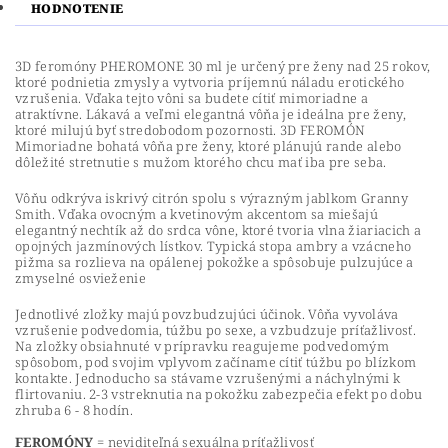
HODNOTENIE
3D feromóny PHEROMONE 30 ml je určený pre ženy nad 25 rokov,
ktoré podnietia zmysly a vytvoria príjemnú náladu erotického
vzrušenia. Vďaka tejto vôni sa budete cítiť mimoriadne a
atraktívne. Lákavá a veľmi elegantná vôňa je ideálna pre ženy,
ktoré milujú byť stredobodom pozornosti. 3D FEROMÓN
Mimoriadne bohatá vôňa pre ženy, ktoré plánujú rande alebo
dôležité stretnutie s mužom ktorého chcu mať iba pre seba.
Vôňu odkrýva iskrivý citrón spolu s výrazným jablkom Granny
Smith. Vďaka ovocným a kvetinovým akcentom sa miešajú
elegantný nechtík až do srdca vône, ktoré tvoria vlna žiariacich a
opojných jazmínových lístkov. Typická stopa ambry a vzácneho
pižma sa rozlieva na opálenej pokožke a spôsobuje pulzujúce a
zmyselné osvieženie
Jednotlivé zložky majú povzbudzujúci účinok. Vôňa vyvoláva
vzrušenie podvedomia, túžbu po sexe, a vzbudzuje príťažlivosť.
Na zložky obsiahnuté v prípravku reagujeme podvedomým
spôsobom, pod svojim vplyvom začíname cítiť túžbu po blízkom
kontakte. Jednoducho sa stávame vzrušenými a náchylnými k
flirtovaniu. 2-3 vstreknutia na pokožku zabezpečia efekt po dobu
zhruba 6 - 8 hodín.
FEROMÓNY
= neviditeľná sexuálna príťažlivosť