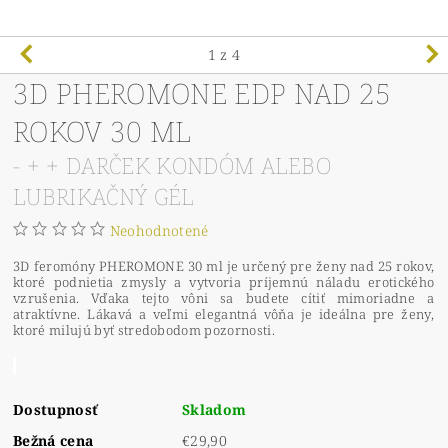
1
z 4
3D PHEROMONE EDP NAD 25
ROKOV 30 ML
- + + DARČEK KONDÓM ALEBO
LUBRIKAČNÝ GÉL
Neohodnotené
3D feromóny PHEROMONE 30 ml je určený pre ženy nad 25 rokov,
ktoré podnietia zmysly a vytvoria príjemnú náladu erotického
vzrušenia. Vďaka tejto vôni sa budete cítiť mimoriadne a
atraktívne. Lákavá a veľmi elegantná vôňa je ideálna pre ženy,
ktoré milujú byť stredobodom pozornosti.
Dostupnosť
Skladom
Bežná cena
€29,90