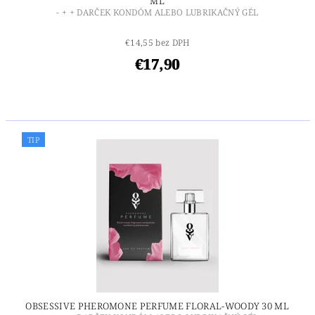
ML
- + + DARČEK KONDÓM ALEBO LUBRIKAČNÝ GÉL
€14,55 bez DPH
€17,90
TIP
OBSESSIVE PHEROMONE PERFUME FLORAL-WOODY 30 ML