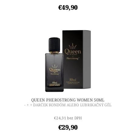
€49,90
QUEEN PHEROSTRONG WOMEN 50ML
- + + DARČEK KONDÓM ALEBO LUBRIKAČNÝ GÉL
€24,31 bez DPH
€29,90