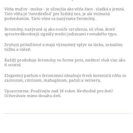
Vôňa mužov - mošus - je silnejšia ako vôňa žien - sladká a jemná.
Táto vôňa je "neviditeľná" pre ľudský nos, je ale vnímaná
podvedomím. Tieto vône sa nazývame feromóny.
Feromóny, nazývané aj ako nosiče vzrušenia, sú vône, ktoré
sprostredkovávajú signály medzi jedincami rovnakého typu.
Zvyšujú príťažlivosť a majú významný vplyv na lásku, sexuálnu
túžbu a vášeň.
Každý produkuje feromóny vo forme potu, niektorí však viac ako
tí ostatní.
Elegantný parfum s feromónmi obsahuje fresh korenistú vôňu so
zázvorom, citrónom, mahagónom, pačuli a vetiveru.
Upozornenie: Používajte nad 18 rokov. Nevhodné pre deti!
Uchovávate mimo dosahu detí.